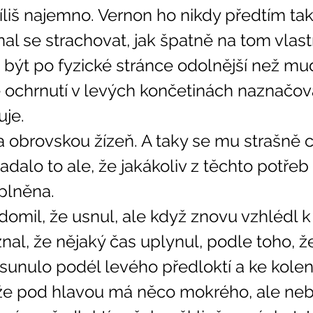
říliš najemno. Vernon ho nikdy předtím ta
ínal se strachovat, jak špatně na tom vlast
 být po fyzické stránce odolnější než mud
se ochrnutí v levých končetinách naznačova
je. 
alo to ale, že jakákoliv z těchto potřeb
plněna. 
al, že nějaký čas uplynul, podle toho, ž
unulo podél levého předloktí a ke koleni
e pod hlavou má něco mokrého, ale nebyl 