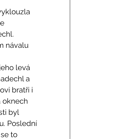
e 
chl. 
m návalu 
adechl a 
i bratři i 
na oknech 
ti byl 
u. Poslední 
se to 