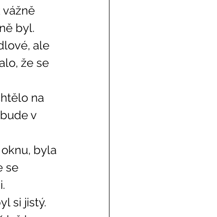
k vážně 
ně byl. 
lové, ale 
lo, že se 
 bude v 
e se 
. 
si jistý. 