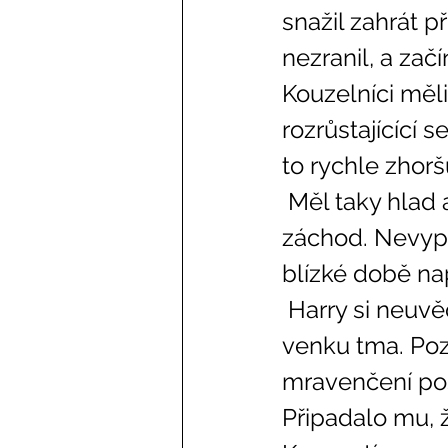
snažil zahrát p
nezranil, a zač
Kouzelníci měli
rozrůstajícící 
to rychle zhoršu
 Měl taky hlad a obrovskou žízeň. A taky se mu strašně chtělo na 
záchod. Nevypad
blízké době na
 Harry si neuvědomil, že usnul, ale když znovu vzhlédl k oknu, byla 
venku tma. Pozn
mravenčení pos
Připadalo mu, ž