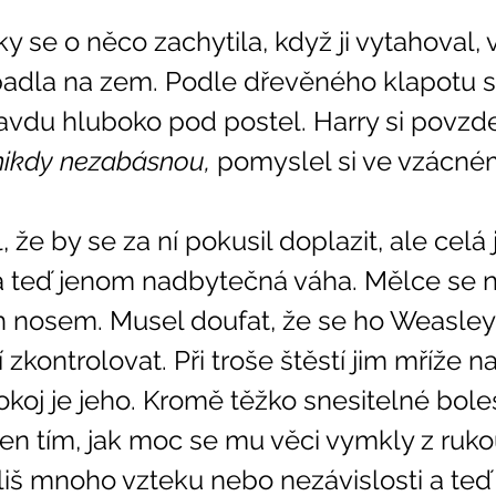
padla na zem. Podle dřevěného klapotu s
avdu hluboko pod postel. Harry si povzde
nikdy nezabásnou, 
pomyslel si ve vzácné
la teď jenom nadbytečná váha. Mělce se n
 nosem. Musel doufat, že se ho Weasleyov
í zkontrolovat. Při troše štěstí jim mříže 
okoj je jeho. Kromě těžko snesitelné boles
en tím, jak moc se mu věci vymkly z ruko
říliš mnoho vzteku nebo nezávislosti a teď 