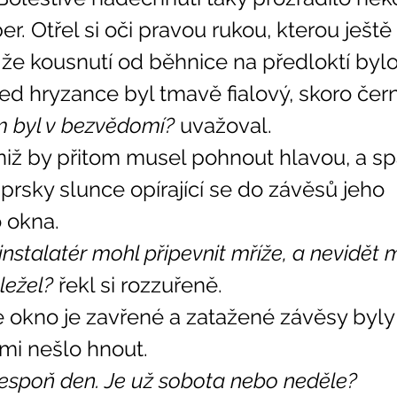
. Otřel si oči pravou rukou, kterou ještě
, že kousnutí od běhnice na předloktí byl
ed hryzance byl tmavě fialový, skoro čern
m byl v bezvědomí? 
uvažoval. 
aprsky slunce opírající se do závěsů jeho 
 okna. 
instalatér mohl připevnit mříže, a nevidět 
ležel? 
řekl si rozzuřeně. 
imi nešlo hnout. 
espoň den. Je už sobota nebo neděle? 