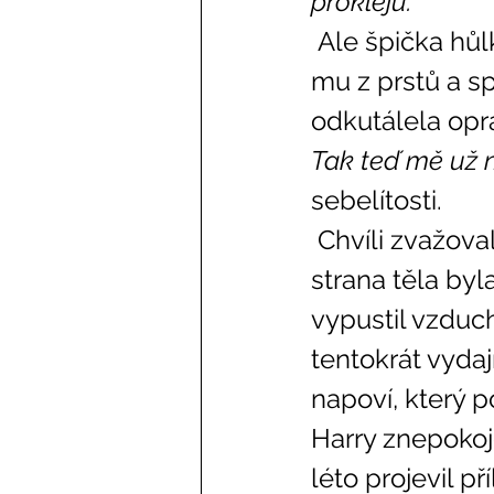
prokleju. 
 Ale špička hůlky se o něco zachytila, když ji vytahoval, vyklouzla 
mu z prstů a s
odkutálela opr
Tak teď mě už 
sebelítosti. 
 Chvíli zvažoval, že by se za ní pokusil doplazit, ale celá jeho levá 
strana těla by
vypustil vzduch
tentokrát vydaj
napoví, který p
Harry znepokoj
léto projevil p