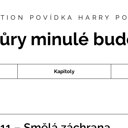
CTION POVÍDKA HARRY P
ůry minulé bud
Kapitoly
 11 – Smělá záchrana