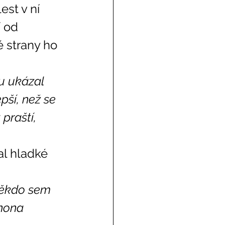
í od 
é strany ho 
u ukázal 
pší, než se 
praští, 
ěkdo sem 
rnona 