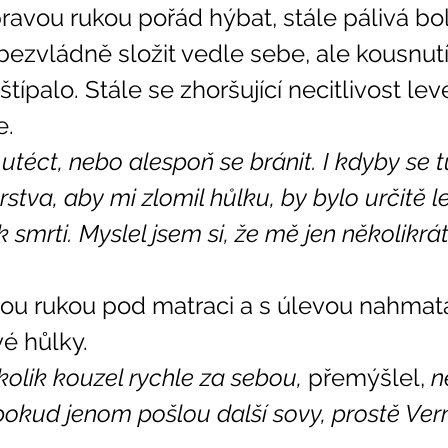
ji bezvládně složit vedle sebe, ale kousnut
típalo. Stále se zhoršující necitlivost lev
e. 
 utéct, nebo alespoň se bránit. I kdyby se t
stva, aby mi zlomil hůlku, by bylo určitě le
 smrti. Myslel jsem si, že mě jen několikrát 
é hůlky. 
olik kouzel rychle za sebou, 
přemýšlel, 
n
A pokud jenom pošlou další sovy, prostě Ve