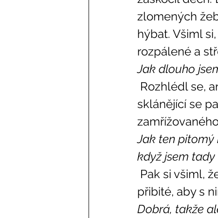
zlomených žeber
hýbat. Všiml si
rozpálené a stř
Jak dlouho jse
 Rozhlédl se, aniž by přitom musel pohnout hlavou, a spatřil 
sklánějící se p
zamřížovaného
Jak ten pitomý 
když jsem tady 
 Pak si všiml, že okno je zavřené a zatažené závěsy byly dole 
přibité, aby s n
Dobrá, takže al