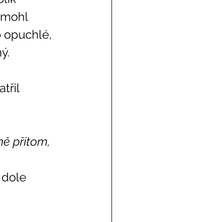
 mohl 
o opuchlé, 
ý. 
mě přitom, 