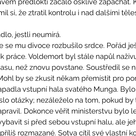
avém předloktí začalo ošklivě zapáchat. 
l si, že ztratil kontrolu i nad dalšími těl
lo, jestli neumírá. 
k práce. Voldemort byl stále napůl naživu
asu, než znovu povstane. Soustředil se na
Mohl by se zkusit někam přemístit pro p
padla vstupní hala svatého Munga. Bylo
slo otázky; nezáleželo na tom, pokud by 
ravil. Dokonce věřit ministerstvu bylo l
 vybavit si před sebou vstupní halu, ale je
říliš rozmazané. Sotva cítil své vlastní k