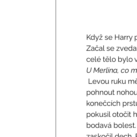
Když se Harry p
Začal se zvedat
celé tělo bylo 
U Merlina, co m
 Levou ruku měl určitě zlomenou, ale horší bylo, že nemohl 
pohnout nohou a
konečcích prstů
pokusil otočit 
bodavá bolest.
zaskočil dech. 