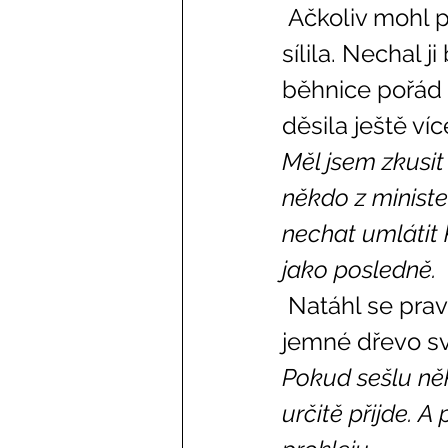
 Ačkoliv mohl pravou rukou pořád hýbat, stále pálivá bolest v ní 
sílila. Nechal 
běhnice pořád š
děsila ještě víc
Měl jsem zkusit
někdo z minister
nechat umlátit k
jako posledně. 
 Natáhl se pravou rukou pod matraci a s úlevou nahmatal hladké 
jemné dřevo sv
Pokud sešlu něk
určitě přijde. 