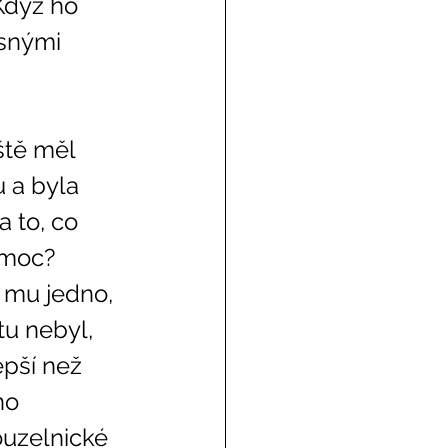
Když ho 
esnými 
 a byla 
 to, co 
omoc? 
 mu jedno, 
tu nebyl, 
epší než 
ho 
ouzelnické 