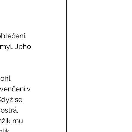
blečení. 
omyl. Jeho 
venčení v 
Když se 
ostrá, 
mžik mu 
lik 