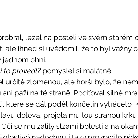
robral, ležel na posteli ve svém starém o
, ale ihned si uvědomil, že to byl vážný 
v jednom ohni. 
i to provedl? 
pomyslel si malátně. 
ni paží na té straně. Pociťoval silné mra
, které se dál podél končetin vytrácelo. 
hlavu doleva, projela mu tou stranou krku 
 Oči se mu zalily slzami bolesti a na oka
Bolestivé nadechnutí taky prozradilo něko