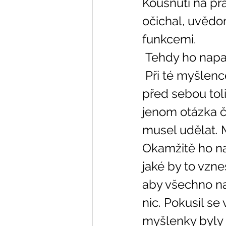
Kousnutí na pr
očichal, uvědomi
funkcemi. 
 Tehdy ho napad
 Při té myšlence se mu divoce rozbušilo srdce. Pořád ještě měl 
před sebou toli
jenom otázka č
musel udělat. 
Okamžitě ho na
jaké by to vzne
aby všechno nap
nic. Pokusil se
myšlenky byly p