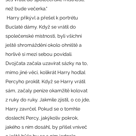
než bude večerka.“ 
 Harry přikývl a přešel k portrétu 
Buclaté dámy. Když se vrátil do 
společenské místnosti, byli všichni 
ještě shromáždění okolo ohniště a 
horlivě si mezi sebou povídali. 
Dvojčata začala uzavírat sázky na to, 
mimo jiné věci, kolikrát Harry hodlal 
Percyho proklít. Když se Harry vrátil 
sám, začaly peníze okamžitě kolovat 
z ruky do ruky. Jakmile zjistil, o co jde, 
Harry zavrčel. Pokud se o tomhle 
doslechl Percy, jakýkoliv pokrok, 
jakého s ním dosáhl, by přišel vniveč 