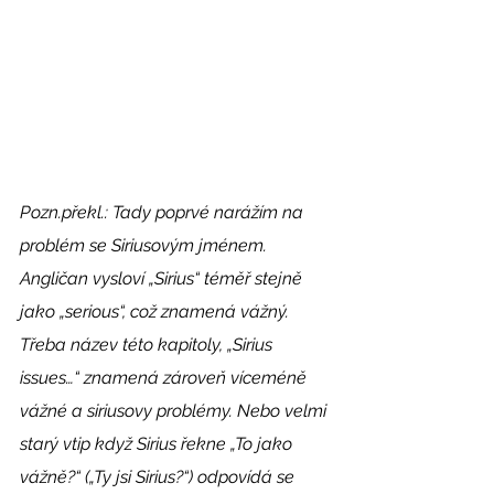
Pozn.překl.: Tady poprvé narážím na 
problém se Siriusovým jménem. 
Angličan vysloví „Sirius“ téměř stejně 
jako „serious“, což znamená vážný. 
Třeba název této kapitoly, „Sirius 
issues…“ znamená zároveň víceméně 
vážné a siriusovy problémy. Nebo velmi 
starý vtip když Sirius řekne „To jako 
vážně?“ („Ty jsi Sirius?“) odpovídá se 