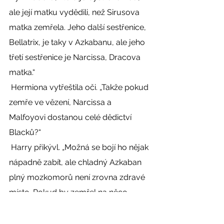
ale její matku vydědili, než Sirusova 
matka zemřela. Jeho další sestřenice, 
Bellatrix, je taky v Azkabanu, ale jeho 
třetí sestřenice je Narcissa, Dracova 
matka.“ 
 Hermiona vytřeštila oči. „Takže pokud 
zemře ve vězení, Narcissa a 
Malfoyovi dostanou celé dědictví 
Blacků?“ 
 Harry přikývl. „Možná se bojí ho nějak 
nápadně zabít, ale chladný Azkaban 
plný mozkomorů není zrovna zdravé 
místo. Pokud by zemřel na něco 
takového, nikdo by se zase tolik 
nedivil.“ 