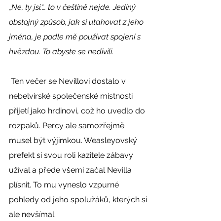
„Ne, ty jsi.“… to v češtině nejde. Jediný 
obstojný způsob, jak si utahovat z jeho 
jména, je podle mě používat spojení s 
hvězdou. To abyste se nedivili. 
 Ten večer se Nevillovi dostalo v 
nebelvírské společenské místnosti 
přijetí jako hrdinovi, což ho uvedlo do 
rozpaků. Percy ale samozřejmě 
musel být výjimkou. Weasleyovský 
prefekt si svou roli kazitele zábavy 
užíval a přede všemi začal Nevilla 
plísnit. To mu vyneslo vzpurné 
pohledy od jeho spolužáků, kterých si 
ale nevšímal. 