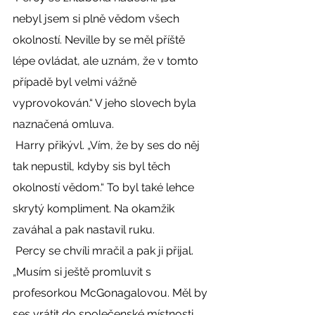
nebyl jsem si plně vědom všech 
okolností. Neville by se měl příště 
lépe ovládat, ale uznám, že v tomto 
případě byl velmi vážně 
vyprovokován.“ V jeho slovech byla 
naznačená omluva. 
 Harry přikývl. „Vím, že by ses do něj 
tak nepustil, kdyby sis byl těch 
okolností vědom.“ To byl také lehce 
skrytý kompliment. Na okamžik 
zaváhal a pak nastavil ruku. 
 Percy se chvíli mračil a pak ji přijal. 
„Musím si ještě promluvit s 
profesorkou McGonagalovou. Měl by 
ses vrátit do společenské místnosti, 