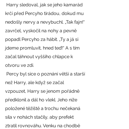
 Harry sledoval, jak se jeho kamarád 
krčí před Percyho tirádou, dokud mu 
nedošly nervy a nevybuchl. „Tak fajn!“ 
zavrčel, vyskočil na nohy a pevně 
popadl Percyho za hábit. „Ty a já si 
jdeme promluvit, hned teď!“ A s tím 
začal táhnout vyššího chlapce k 
otvoru ve zdi. 
 Percy byl sice o poznání větší a starší 
než Harry, ale když se začal 
vzpouzet, Harry se jenom pořádně 
předklonil a dál ho vlekl. Jeho níže 
položené těžiště a trochu nečekaná 
síla v nohách stačily, aby prefekt 
ztratil rovnováhu. Venku na chodbě 