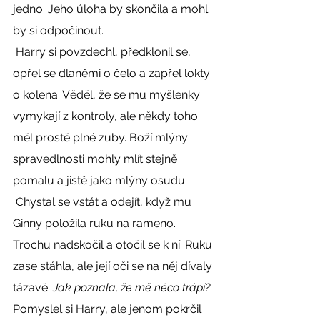
jedno. Jeho úloha by skončila a mohl 
by si odpočinout. 
 Harry si povzdechl, předklonil se, 
opřel se dlaněmi o čelo a zapřel lokty 
o kolena. Věděl, že se mu myšlenky 
vymykají z kontroly, ale někdy toho 
měl prostě plné zuby. Boží mlýny 
spravedlnosti mohly mlít stejně 
pomalu a jistě jako mlýny osudu. 
 Chystal se vstát a odejít, když mu 
Ginny položila ruku na rameno. 
Trochu nadskočil a otočil se k ní. Ruku 
zase stáhla, ale její oči se na něj dívaly 
tázavě. 
Jak poznala, že mě něco trápí? 
Pomyslel si Harry, ale jenom pokrčil 