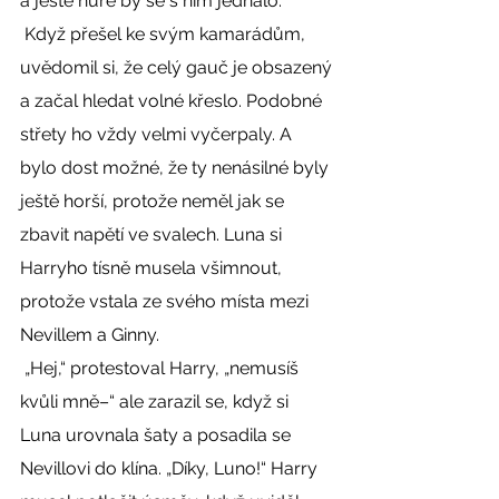
a ještě hůře by se s ním jednalo. 
 Když přešel ke svým kamarádům, 
uvědomil si, že celý gauč je obsazený 
a začal hledat volné křeslo. Podobné 
střety ho vždy velmi vyčerpaly. A 
bylo dost možné, že ty nenásilné byly 
ještě horší, protože neměl jak se 
zbavit napětí ve svalech. Luna si 
Harryho tísně musela všimnout, 
protože vstala ze svého místa mezi 
Nevillem a Ginny. 
 „Hej,“ protestoval Harry, „nemusíš 
kvůli mně–“ ale zarazil se, když si 
Luna urovnala šaty a posadila se 
Nevillovi do klína. „Díky, Luno!“ Harry 