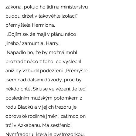
zákona, pokud ho lidi na ministerstvu 
budou držet v takovéhle izolaci,“ 
přemýšlela Hermiona. 
 „Bojím se, že mají v plánu něco 
jiného,“ zamumlal Harry. 
 Napadlo ho, že by možná mohl 
prozradit něco z toho, co vyslechl, 
aniž by vzbudil podezření. „Přemýšlel 
jsem nad dalšími důvody, proč by 
někdo chtěl Siriuse ve vězení. Je teď 
posledním mužským potomkem z 
rodu Blacků a v jejich trezoru je 
obrovské rodinné jmění, zatímco on 
trčí v Azkabanu. Má sestřenici, 
Nymfradoru, která je bystrozorkou, 