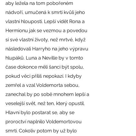
aby ležela na tom pobořeném 
nádvoří, umučená k smrti kvůli jeho 
vlastní hlouposti. Lepší vidět Rona a 
Hermionu jak se vezmou a povedou 
si své vlastní životy, než mrtvé, když 
následovali Harryho na jeho výpravu 
hlupáků. Luna a Neville by v tomto 
čase dokonce měli šanci být spolu, 
pokud věci příliš nepokazí. I kdyby 
zemřel a vzal Voldemorta sebou, 
zanechal by po sobě mnohem lepší a 
veselejší svět, než ten, který opustil. 
Hlavní bylo postarat se, aby se 
proroctví naplnilo Voldemortovou 
smrtí. Cokoliv potom by už bylo 