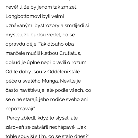
nevěřili, že by jenom tak zmizel. 
Longbottomovi byli velmi 
uznávanými bystrozory a smrtijedi si 
mysleli, že budou vědět, co se 
opravdu děje. Tak dlouho oba 
manžele mučili kletbou Crutiatus, 
dokud je úplně nepřipravili o rozum. 
Od té doby jsou v Oddělení stálé 
péče u svatého Munga. Neville je 
často navštěvuje, ale podle všech, co 
se o ně starají, jeho rodiče svého ani 
nepoznavají.“ 
 Percy zbledl, když to slyšel, ale 
zároveň se zatvářil nechápavě. „Jak 
tohle souvisí s tím, co se stalo dnes?“ 