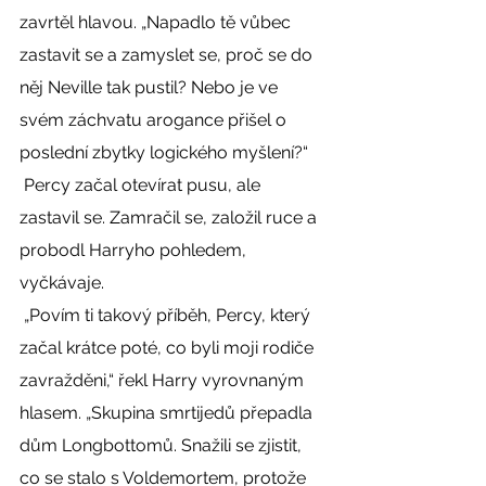
zavrtěl hlavou. „Napadlo tě vůbec 
zastavit se a zamyslet se, proč se do 
něj Neville tak pustil? Nebo je ve 
svém záchvatu arogance přišel o 
poslední zbytky logického myšlení?“ 
 Percy začal otevírat pusu, ale 
zastavil se. Zamračil se, založil ruce a 
probodl Harryho pohledem, 
vyčkávaje. 
 „Povím ti takový příběh, Percy, který 
začal krátce poté, co byli moji rodiče 
zavražděni,“ řekl Harry vyrovnaným 
hlasem. „Skupina smrtijedů přepadla 
dům Longbottomů. Snažili se zjistit, 
co se stalo s Voldemortem, protože 