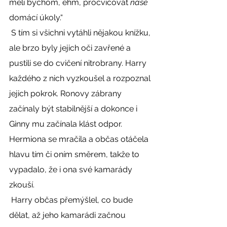
měli bychom, ehm, procvičovat 
naše
domácí úkoly.“ 
 S tím si všichni vytáhli nějakou knížku, 
ale brzo byly jejich oči zavřené a 
pustili se do cvičení nitrobrany. Harry 
každého z nich vyzkoušel a rozpoznal 
jejich pokrok. Ronovy zábrany 
začínaly být stabilnější a dokonce i 
Ginny mu začínala klást odpor. 
Hermiona se mračila a občas otáčela 
hlavu tím či oním směrem, takže to 
vypadalo, že i ona své kamarády 
zkouší. 
 Harry občas přemýšlel, co bude 
dělat, až jeho kamarádi začnou 