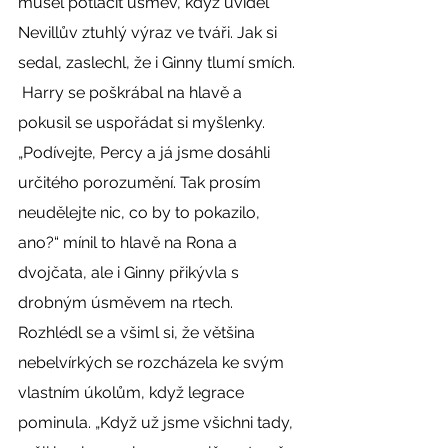
musel potlačit úsměv, když uviděl 
Nevillův ztuhlý výraz ve tváři. Jak si 
sedal, zaslechl, že i Ginny tlumí smích. 
 Harry se poškrábal na hlavě a 
pokusil se uspořádat si myšlenky. 
„Podívejte, Percy a já jsme dosáhli 
určitého porozumění. Tak prosím 
neudělejte nic, co by to pokazilo, 
ano?“ mínil to hlavě na Rona a 
dvojčata, ale i Ginny přikývla s 
drobným úsměvem na rtech. 
Rozhlédl se a všiml si, že většina 
nebelvírkých se rozcházela ke svým 
vlastním úkolům, když legrace 
pominula. „Když už jsme všichni tady, 