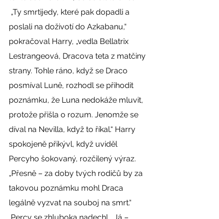
 „Ty smrtijedy, které pak dopadli a 
poslali na doživotí do Azkabanu,“ 
pokračoval Harry, „vedla Bellatrix 
Lestrangeová, Dracova teta z matčiny 
strany. Tohle ráno, když se Draco 
posmíval Luně, rozhodl se přihodit 
poznámku, že Luna nedokáže mluvit, 
protože přišla o rozum. Jenomže se 
díval na Nevilla, když to říkal.“ Harry 
spokojeně přikývl, když uviděl 
Percyho šokovaný, rozčilený výraz. 
„Přesně – za doby tvých rodičů by za 
takovou poznámku mohl Draca 
legálně vyzvat na souboj na smrt.“ 
 Percy se zhluboka nadechl. „Já – 