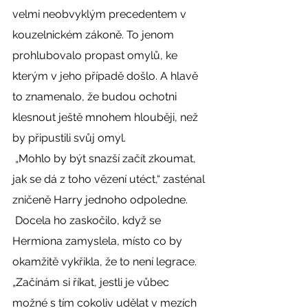
velmi neobvyklým precedentem v 
kouzelnickém zákoně. To jenom 
prohlubovalo propast omylů, ke 
kterým v jeho případě došlo. A hlavě 
to znamenalo, že budou ochotni 
klesnout ještě mnohem hlouběji, než 
by připustili svůj omyl. 
 „Mohlo by být snazší začít zkoumat, 
jak se dá z toho vězení utéct,“ zasténal 
zničeně Harry jednoho odpoledne. 
 Docela ho zaskočilo, když se 
Hermiona zamyslela, místo co by 
okamžitě vykřikla, že to není legrace. 
„Začínám si říkat, jestli je vůbec 
možné s tím cokoliv udělat v mezích 