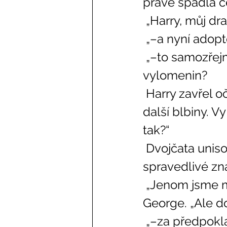
právě spadla če
 „Harry, můj d
 „–a nyní adop
 „–to samozřejmě. Takže, Harry – jakou podobu má většina našich 
vylomenin? 
 Harry zavřel oči a promnul si kořen nosu. „Tekutiny, prášky, pasty a 
další blbiny. Vy 
tak?“ 
 Dvojčata unisono pokrčila rameny. „Snape by nám stejně nedal 
spravedlivé znám
 „Jenom jsme mu ušetřili práci a proletěli zkoušku sami,“ dodal 
George. „Ale d
 „–za předpokladu, že máme potřebné přísady,“ specifikoval Fred. 