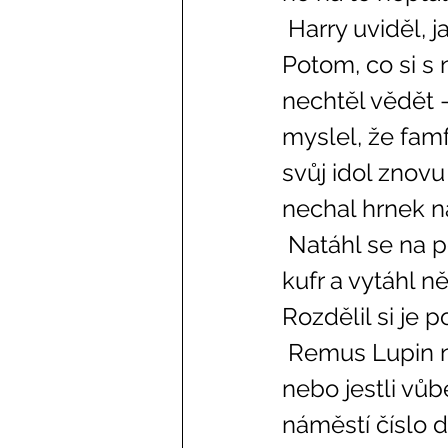
 Harry uviděl, jak se k němu přibližuje Colin se svým fotoaparátem. 
Potom, co si s 
nechtěl vědět –
myslel, že famfr
svůj idol znovu
nechal hrnek n
 Natáhl se na postel a zahleděl se na nebesa. Po chvíli odemknul 
kufr a vytáhl n
Rozdělil si je p
 Remus Lupin neměl nejmenšího tušení, kde by Sirius mohl být, 
nebo jestli vů
náměstí číslo d