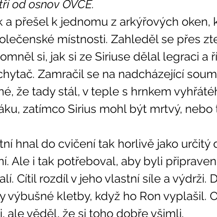
tří od osnov OVCE. 
polečenské místnosti. Zahleděl se přes z
něl si, jak si ze Siriuse dělal legraci a ř
chytač. Zamračil se na nadcházející soum
é, že tady stál, v teple s hrnkem vyhřáté
ku, zatímco Sirius mohl být mrtvý, nebo 
. Ale i tak potřeboval, aby byli připraveni
. Cítil rozdíl v jeho vlastní síle a výdrži.
y výbušné kletby, když ho Ron vyplašil. O
, ale věděl, že si toho dobře všimli. 