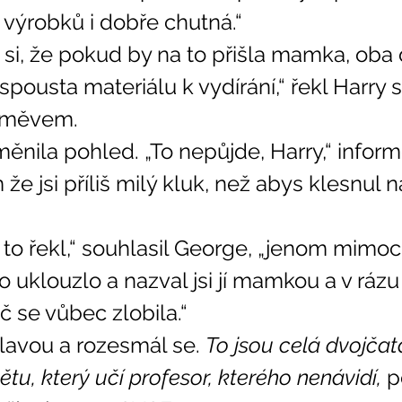
 výrobků i dobře chutná.“ 
 spousta materiálu k vydírání,“ řekl Harry s
směvem. 
že jsi příliš milý kluk, než abys klesnul n
to uklouzlo a nazval jsi jí mamkou a v rázu
 se vůbec zlobila.“ 
hlavou a rozesmál se. 
To jsou celá dvojčata
tu, který učí profesor, kterého nenávidí, 
p