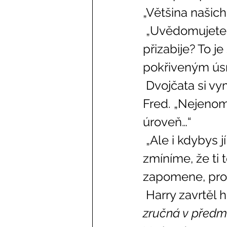
„Většina našich
 „Uvědomujete si, že pokud by na to přišla mamka, oba dva vás 
přizabije? To je
pokřiveným ú
 Dvojčata si vyměnila pohled. „To nepůjde, Harry,“ informoval ho 
Fred. „Nejenom 
úroveň…“ 
 „Ale i kdybys jí to řekl,“ souhlasil George, „jenom mimochodem 
zmíníme, že ti 
zapomene, proč
 Harry zavrtěl 
zručná v předmě