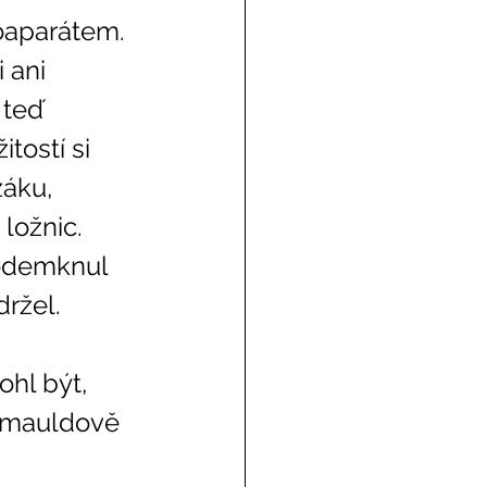
 ani 
 teď 
tostí si 
žáku, 
ložnic. 
ržel. 
mmauldově 
 