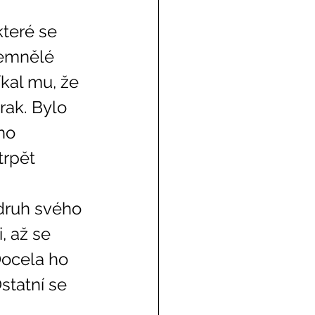
temnělé 
íkal mu, že 
rak. Bylo 
ho 
trpět 
, až se 
 Docela ho 
statní se 