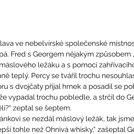
ava ve nebelvírské společenské místnost
pá. Fred s Georgem nějakým způsobem „
máslového ležáku a s pomocí zahřívacího
ně teplý. Percy se tvářil trochu nesouhla
u s dvojčaty přijal hrnek a posadil se pob
li?“ zeptal se šeptem. 
epší tohle než Ohnivá whisky,“ zašeptal G