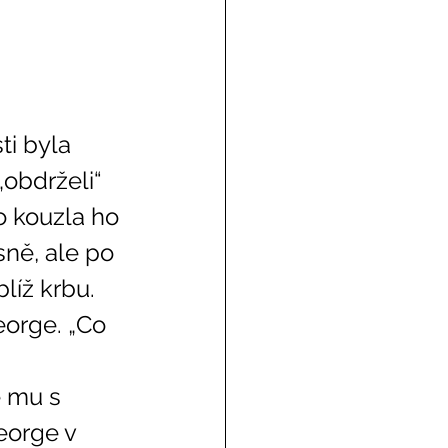
i byla 
obdrželi“ 
 kouzla ho 
sně, ale po 
líž krbu. 
eorge v 