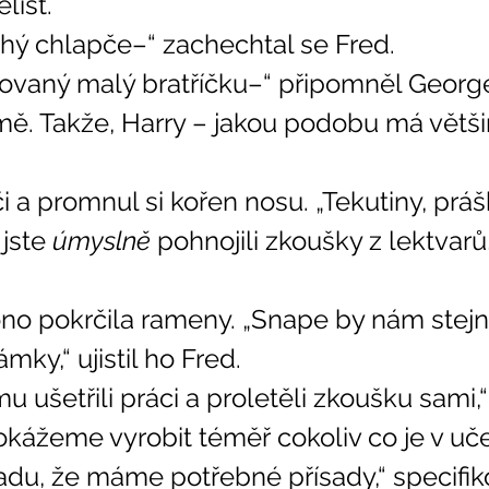
list. 
rahý chlapče–“ zachechtal se Fred. 
tovaný malý bratříčku–“ připomněl George
jste 
úmyslně
 pohnojili zkoušky z lektvarů,
ky,“ ujistil ho Fred. 
okážeme vyrobit téměř cokoliv co je v uče