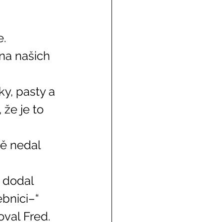
. 
 že je to 
bnici–“ 