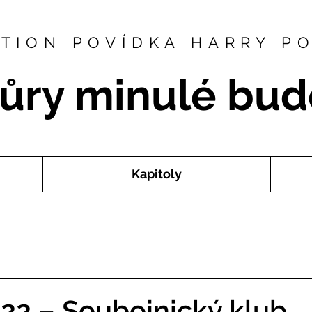
CTION POVÍDKA HARRY P
ůry minulé bud
Kapitoly
 22 – Soubojnický klub