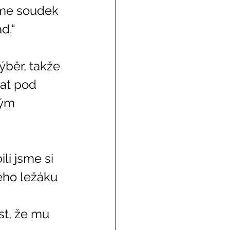
eme soudek 
d.“ 
at pod 
ným 
 
ého ležáku 