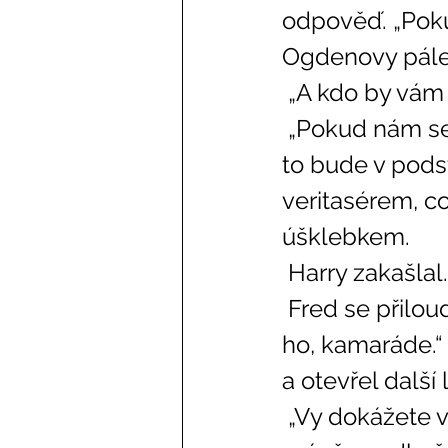
odpověď. „Poku
Ogdenovy pálen
 „A kdo by vám 
 „Pokud nám sebere máslový ležák, nebudeme mít na výběr, takže 
to bude v pods
veritasérem, c
úšklebkem. 
 Harry zakašlal
 Fred se přiloudal k nim a zapojil se do rozhovoru. „Vyrobili jsme si 
ho, kamaráde.“
a otevřel další 
 „Vy dokážete vyrobit veritasérum?“ Harry si byl docela jist, že mu 