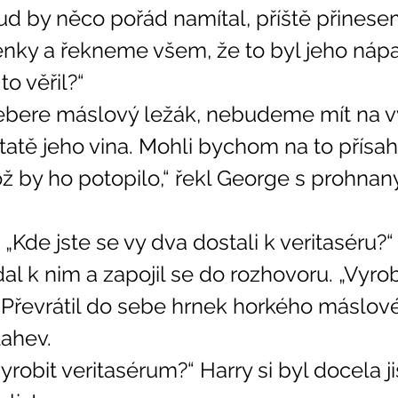
d by něco pořád namítal, příště přines
ky a řekneme všem, že to byl jeho nápa
to věřil?“ 
tatě jeho vina. Mohli bychom na to přísah
ož by ho potopilo,“ řekl George s prohna
. „Kde jste se vy dva dostali k veritaséru?“
 Převrátil do sebe hrnek horkého máslov
lahev. 