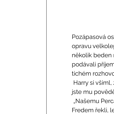
Pozápasová osl
opravu velkole
několik beden 
podávali příjem
tichém rozhovor
 Harry si všiml, že vypadal trochu pobledle, a strčil do George. „Co 
jste mu povědě
 „Našemu Percánkovi se nezdál máslový ležák, tak jsme mu s 
Fredem řekli, l