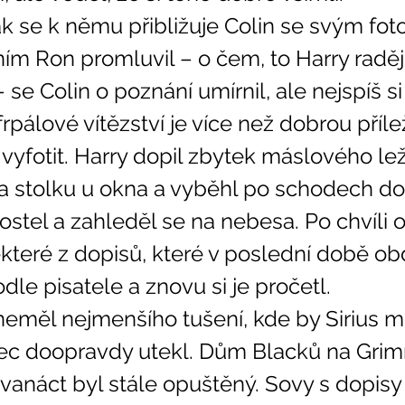
ním Ron promluvil – o čem, to Harry raději
 se Colin o poznání umírnil, ale nejspíš si
pálové vítězství je více než dobrou příleži
 vyfotit. Harry dopil zbytek máslového le
a stolku u okna a vyběhl po schodech do 
ěkteré z dopisů, které v poslední době obd
odle pisatele a znovu si je pročetl. 
bec doopravdy utekl. Dům Blacků na Gri
vanáct byl stále opuštěný. Sovy s dopisy