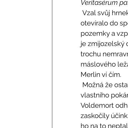
Veritasérum pa
 Vzal svůj hrnek a přešel k jednomu z arkýřových oken, které se 
otevíralo do s
pozemky a vzpom
je zmijozelský 
trochu nemravn
máslového ležá
Merlin ví čím. 
 Možná že ostatní hnal do cvičení tak horlivě jako určitý druh svého 
vlastního pokání
Voldemort odhalí
zaskočily účink
ho na to neptali