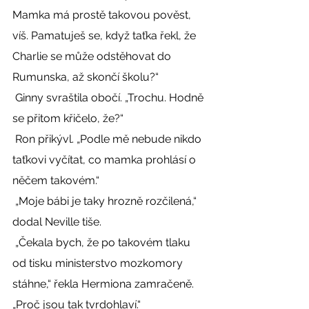
Mamka má prostě takovou pověst, 
víš. Pamatuješ se, když taťka řekl, že 
Charlie se může odstěhovat do 
Rumunska, až skončí školu?“ 
 Ginny svraštila obočí. „Trochu. Hodně 
se přitom křičelo, že?“ 
 Ron přikývl. „Podle mě nebude nikdo 
taťkovi vyčítat, co mamka prohlásí o 
něčem takovém.“ 
 „Moje bábi je taky hrozně rozčilená,“ 
dodal Neville tiše. 
 „Čekala bych, že po takovém tlaku 
od tisku ministerstvo mozkomory 
stáhne,“ řekla Hermiona zamračeně. 
„Proč jsou tak tvrdohlaví.“ 