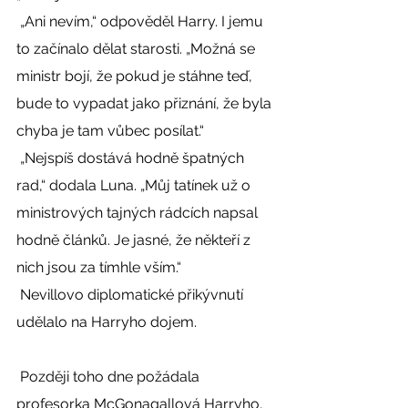
 „Ani nevím,“ odpověděl Harry. I jemu 
to začínalo dělat starosti. „Možná se 
ministr bojí, že pokud je stáhne teď, 
bude to vypadat jako přiznání, že byla 
chyba je tam vůbec posílat.“ 
 „Nejspíš dostává hodně špatných 
rad,“ dodala Luna. „Můj tatínek už o 
ministrových tajných rádcích napsal 
hodně článků. Je jasné, že někteří z 
nich jsou za tímhle vším.“ 
 Nevillovo diplomatické přikývnutí 
udělalo na Harryho dojem. 
 Později toho dne požádala 
profesorka McGonagallová Harryho, 