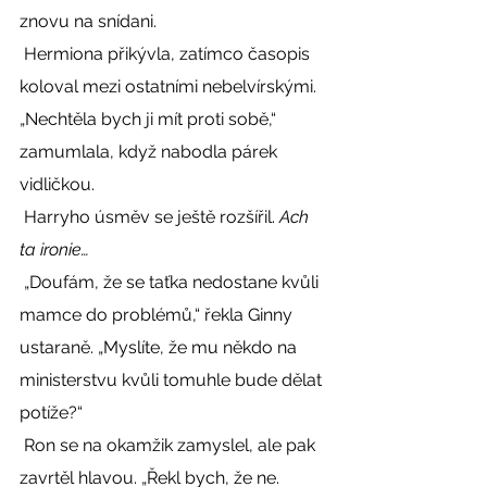
znovu na snídani. 
 Hermiona přikývla, zatímco časopis 
koloval mezi ostatními nebelvírskými. 
„Nechtěla bych ji mít proti sobě,“ 
zamumlala, když nabodla párek 
vidličkou. 
 Harryho úsměv se ještě rozšířil. 
Ach 
ta ironie…
 „Doufám, že se taťka nedostane kvůli 
mamce do problémů,“ řekla Ginny 
ustaraně. „Myslíte, že mu někdo na 
ministerstvu kvůli tomuhle bude dělat 
potíže?“ 
 Ron se na okamžik zamyslel, ale pak 
zavrtěl hlavou. „Řekl bych, že ne. 