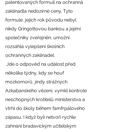
patentovaných formulí na ochranná 
zaklínadla nedozírné ceny. Tyto 
formule, jejich rok původu nebyl 
nikdy Gringottovou bankou a jejími 
společníky zveřejněn, umožní 
rozsáhlá vylepšení školních 
ochranných zaklínadel. 
 Jde o odpověď na událost před 
několika týdny, kdy se houf 
mozkomorů, jindy strážných 
Azkabanského vězení, vymkl kontrole 
neschopných krotitelů ministerstva a 
vtrhl do školy během famfrpálového 
zápasu. I když byli netvoři rychle 
zahnáni bradavickým učitelským 