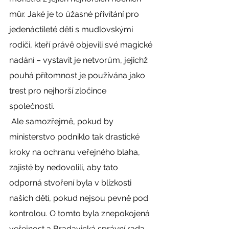
můr. Jaké je to úžasné přivítání pro 
jedenáctileté děti s mudlovskými 
rodiči, kteří právě objevili své magické 
nadání – vystavit je netvorům, jejichž 
pouhá přítomnost je používána jako 
trest pro nejhorší zločince 
společnosti. 
 Ale samozřejmě, pokud by 
ministerstvo podniklo tak drastické 
kroky na ochranu veřejného blaha, 
zajisté by nedovolili, aby tato 
odporná stvoření byla v blízkosti 
našich dětí, pokud nejsou pevně pod 
kontrolou. O tomto byla znepokojená 
veřejnost a Bradavická správní rada 