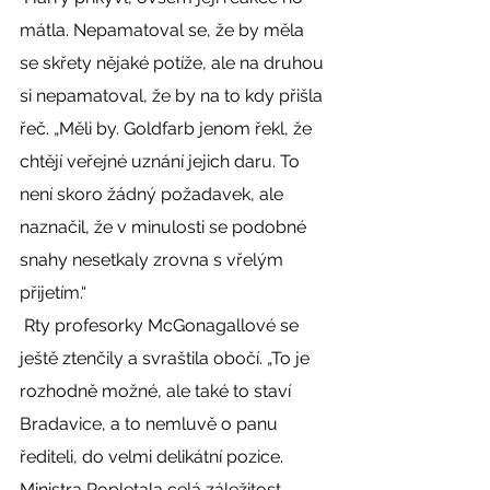
mátla. Nepamatoval se, že by měla 
se skřety nějaké potíže, ale na druhou 
si nepamatoval, že by na to kdy přišla 
řeč. „Měli by. Goldfarb jenom řekl, že 
chtějí veřejné uznání jejich daru. To 
není skoro žádný požadavek, ale 
naznačil, že v minulosti se podobné 
snahy nesetkaly zrovna s vřelým 
přijetím.“ 
 Rty profesorky McGonagallové se 
ještě ztenčily a svraštila obočí. „To je 
rozhodně možné, ale také to staví 
Bradavice, a to nemluvě o panu 
řediteli, do velmi delikátní pozice. 
Ministra Popletala celá záležitost 