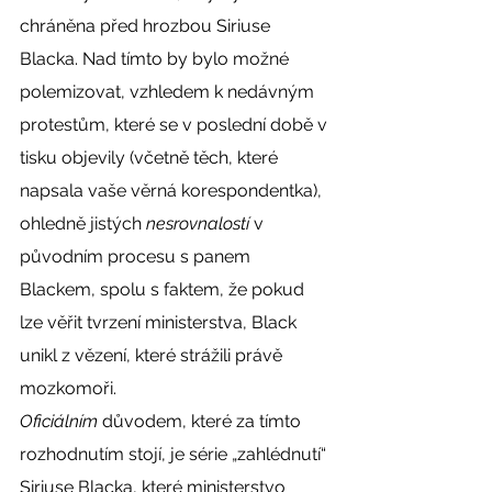
chráněna před hrozbou Siriuse 
Blacka. Nad tímto by bylo možné 
polemizovat, vzhledem k nedávným 
protestům, které se v poslední době v 
tisku objevily (včetně těch, které 
napsala vaše věrná korespondentka), 
ohledně jistých 
nesrovnalostí
 v 
původním procesu s panem 
Blackem, spolu s faktem, že pokud 
lze věřit tvrzení ministerstva, Black 
unikl z vězení, které strážili právě 
mozkomoři. 
Oficiálním
 důvodem, které za tímto 
rozhodnutím stojí, je série „zahlédnutí“ 
Siriuse Blacka, které ministerstvo 