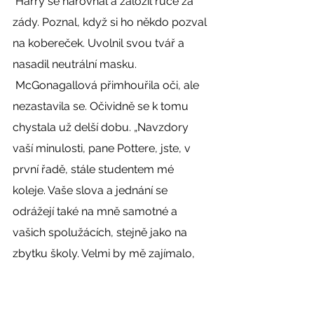
 Harry se narovnal a založil ruce za 
zády. Poznal, když si ho někdo pozval 
na kobereček. Uvolnil svou tvář a 
nasadil neutrální masku. 
 McGonagallová přimhouřila oči, ale 
nezastavila se. Očividně se k tomu 
chystala už delší dobu. „Navzdory 
vaší minulosti, pane Pottere, jste, v 
první řadě, stále studentem mé 
koleje. Vaše slova a jednání se 
odrážejí také na mně samotné a 
vašich spolužácích, stejně jako na 
zbytku školy. Velmi by mě zajímalo, 
co jste si myslel, když jste podával 
rozhovor pro tisk na začátku roku, ale 