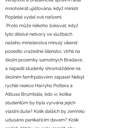
mnohokrát ujišťována, když ministr 
Popletal vydal své nařízení. 
 Proto může někoho šokovat, když 
tyto děsivé netvory ve službách 
našeho ministerstva minulý víkend 
posedlo vražedné šílenství, vtrhli na 
školní pozemky samotných Bradavic 
a napadli studenty shromážděné na 
školním famfrpálovém zápase! Nebýt 
rychlé reakce Harryho Pottera a 
Albuse Brumbála, kdo ví, kolika 
studentům by byla vyrvána jejich 
vlastní duše? Kolik dalších by zemřelo 
udusáno panikařícím davem? Kolik 