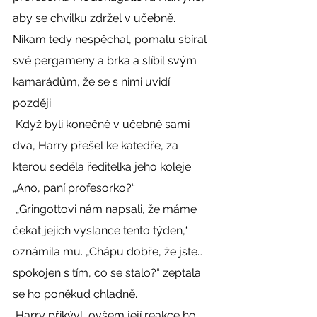
aby se chvilku zdržel v učebně. 
Nikam tedy nespěchal, pomalu sbíral 
své pergameny a brka a slíbil svým 
kamarádům, že se s nimi uvidí 
později. 
 Když byli konečně v učebně sami 
dva, Harry přešel ke katedře, za 
kterou seděla ředitelka jeho koleje. 
„Ano, paní profesorko?“ 
 „Gringottovi nám napsali, že máme 
čekat jejich vyslance tento týden,“ 
oznámila mu. „Chápu dobře, že jste… 
spokojen s tím, co se stalo?“ zeptala 
se ho poněkud chladně. 
 Harry přikývl, ovšem její reakce ho 