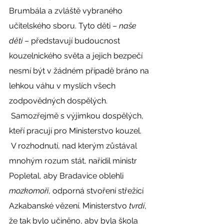
Brumbála a zvláště vybraného 
učitelského sboru. Tyto děti – 
naše 
děti
 – představují budoucnost 
kouzelnického světa a jejich bezpečí 
nesmí být v žádném případě bráno na 
lehkou váhu v myslích všech 
zodpovědných dospělých. 
 Samozřejmě s výjimkou dospělých, 
kteří pracují pro Ministerstvo kouzel. 
 V rozhodnutí, nad kterým zůstával 
mnohým rozum stát, nařídil ministr 
Popletal, aby Bradavice oblehli 
mozkomoři
, odporná stvoření střežící 
Azkabanské vězení. Ministerstvo 
tvrdí
, 
že tak bylo učiněno, aby byla škola 