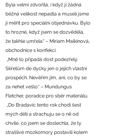
Byla velmi zdvořilá, i když jí žádná 
běžná velikost nepadla a museli jsme 
ji měřit pro speciální objednávku. Bylo 
to hrozné, když jsem se dozvěděla, 
že takhle umřela.“ – Miriam Malkinová, 
obchodnice s konfekcí. 
 „Mně to připadá dost podezřelý. 
Skřetům de dycky jen o jejich vlastní 
prospěch. Nevěřím jim, ani, co by se 
za nehet vešlo.“ – Mundungus 
Fletcher, poradce pro sběr materiálu. 
 „Do Bradavic tento rok chodí šest 
mých dětí a strachuju se o ně od 
chvíle, co jsem se doslechla, že ty 
strašlivé mozkomory postavili kolem 