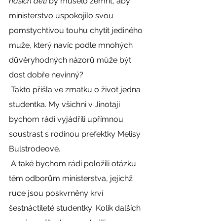
našich dětí
 by muselo zemřít, aby 
ministerstvo uspokojilo svou 
pomstychtivou touhu chytit jediného 
muže, který navíc podle mnohých 
důvěryhodných názorů může být 
dost dobře nevinný? 
 Takto přišla ve zmatku o život jedna 
studentka. My všichni v Jinotaji 
bychom rádi vyjádřili upřímnou 
soustrast s rodinou prefektky Melisy 
Bulstrodeové. 
 A také bychom rádi položili otázku 
těm odborům ministerstva, jejichž 
ruce jsou poskvrněny krví 
šestnáctileté studentky: Kolik dalších 