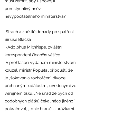
musí zemřít, aby uspokojili 
pomstychtivý hněv 
nevypočitatelného ministerstva? 
 Strach a zběsilé dohady po spatření 
Siriuse Blacka 
 -Adolphus Milthhispe, zvláštní 
korespondent 
Denního věštce
 V prohlášení vydaném ministerstvem 
kouzel, ministr Popletal připouští, že 
je „šokován a rozhořčen“ divoce 
přehnanými událostmi, uvedenými ve 
veřejném tisku. „Ne snad že bych od 
podobných plátků čekal něco jiného,“ 
pokračoval, „tohle hraničí s urážkami. 