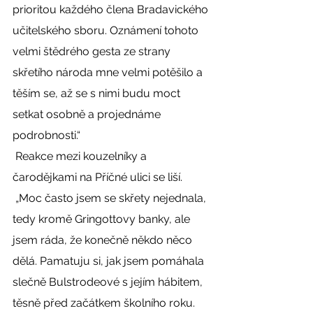
prioritou každého člena Bradavického 
učitelského sboru. Oznámení tohoto 
velmi štědrého gesta ze strany 
skřetího národa mne velmi potěšilo a 
těším se, až se s nimi budu moct 
setkat osobně a projednáme 
podrobnosti.“ 
 Reakce mezi kouzelníky a 
čarodějkami na Příčné ulici se liší. 
 „Moc často jsem se skřety nejednala, 
tedy kromě Gringottovy banky, ale 
jsem ráda, že konečně někdo něco 
dělá. Pamatuju si, jak jsem pomáhala 
slečně Bulstrodeové s jejím hábitem, 
těsně před začátkem školního roku. 