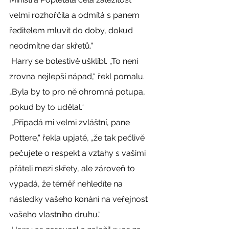
velmi rozhořčila a odmítá s panem 
ředitelem mluvit do doby, dokud 
neodmítne dar skřetů.“ 
 Harry se bolestivě ušklíbl. „To není 
zrovna nejlepší nápad,“ řekl pomalu. 
„Byla by to pro ně ohromná potupa, 
pokud by to udělal.“ 
 „Připadá mi velmi zvláštní, pane 
Pottere,“ řekla upjatě, „že tak pečlivě 
pečujete o respekt a vztahy s vašimi 
přáteli mezi skřety, ale zároveň to 
vypadá, že téměř nehledíte na 
následky vašeho konání na veřejnost 
vašeho vlastního druhu.“ 