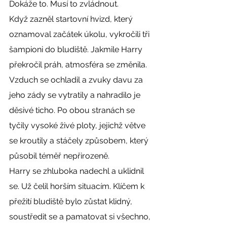
Dokáže to. Musí to zvládnout.
Když zazněl startovní hvizd, který 
oznamoval začátek úkolu, vykročili tři 
šampioni do bludiště. Jakmile Harry 
překročil práh, atmosféra se změnila. 
Vzduch se ochladil a zvuky davu za 
jeho zády se vytratily a nahradilo je 
děsivé ticho. Po obou stranách se 
tyčily vysoké živé ploty, jejichž větve 
se kroutily a stáčely způsobem, který 
působil téměř nepřirozeně.
Harry se zhluboka nadechl a uklidnil 
se. Už čelil horším situacím. Klíčem k 
přežití bludiště bylo zůstat klidný, 
soustředit se a pamatovat si všechno, 