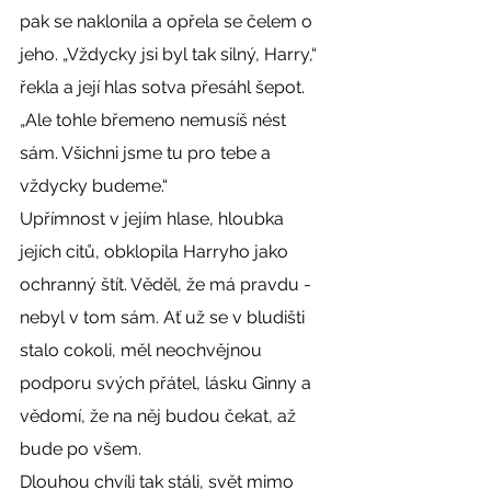
pak se naklonila a opřela se čelem o 
jeho. „Vždycky jsi byl tak silný, Harry,“ 
řekla a její hlas sotva přesáhl šepot. 
„Ale tohle břemeno nemusíš nést 
sám. Všichni jsme tu pro tebe a 
vždycky budeme.“
Upřímnost v jejím hlase, hloubka 
jejích citů, obklopila Harryho jako 
ochranný štít. Věděl, že má pravdu - 
nebyl v tom sám. Ať už se v bludišti 
stalo cokoli, měl neochvějnou 
podporu svých přátel, lásku Ginny a 
vědomí, že na něj budou čekat, až 
bude po všem.
Dlouhou chvíli tak stáli, svět mimo 