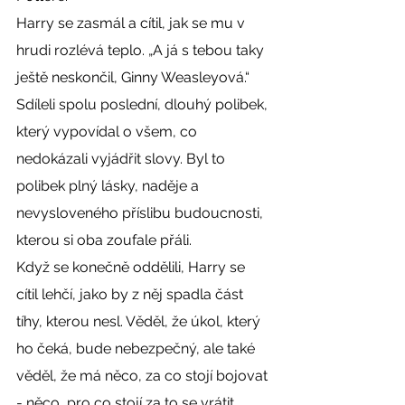
Harry se zasmál a cítil, jak se mu v 
hrudi rozlévá teplo. „A já s tebou taky 
ještě neskončil, Ginny Weasleyová.“
Sdíleli spolu poslední, dlouhý polibek, 
který vypovídal o všem, co 
nedokázali vyjádřit slovy. Byl to 
polibek plný lásky, naděje a 
nevysloveného příslibu budoucnosti, 
kterou si oba zoufale přáli.
Když se konečně oddělili, Harry se 
cítil lehčí, jako by z něj spadla část 
tíhy, kterou nesl. Věděl, že úkol, který 
ho čeká, bude nebezpečný, ale také 
věděl, že má něco, za co stojí bojovat 
- něco, pro co stojí za to se vrátit.