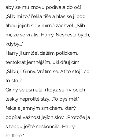
aby se mu znovu podívala do očí. 
„Slib mi to,“ řekla tiše a hlas se jí pod 
tíhou jejích slov mírně zachvěl. „Slib 
mi, že se vrátíš, Harry. Nesnesla bych, 
kdyby...“
Harry ji umlčel dalším polibkem, 
tentokrát jemnějším, uklidňujícím. 
„Slibuji, Ginny. Vrátím se. Ať to stojí, co 
to stojí.“
Ginny se usmála, i když se jí v očích 
leskly neprolité slzy. „To bys měl,“ 
řekla s jemným smíchem, který 
popíral vážnost jejích slov. „Protože já 
s tebou ještě neskončila, Harry 
Pottere.“