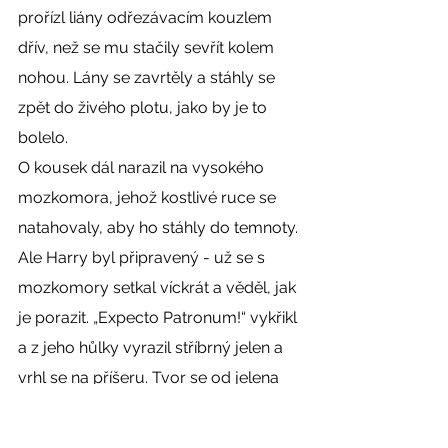
prořízl liány odřezávacím kouzlem 
dřív, než se mu stačily sevřít kolem 
nohou. Lány se zavrtěly a stáhly se 
zpět do živého plotu, jako by je to 
bolelo.
O kousek dál narazil na vysokého 
mozkomora, jehož kostlivé ruce se 
natahovaly, aby ho stáhly do temnoty. 
Ale Harry byl připravený - už se s 
mozkomory setkal víckrát a věděl, jak 
je porazit. „Expecto Patronum!“ vykřikl 
a z jeho hůlky vyrazil stříbrný jelen a 
vrhl se na příšeru. Tvor se od jelena 
odrazil, a zřítil se na zem, ale místo 
aby stihl utéct, Harryho jelen 