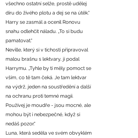
všechno ostatní selže, prostě udělej 
díru do živého plotu a dej se na útěk.“
Harry se zasmál a ocenil Ronovu 
snahu odlehčit náladu. „To si budu 
pamatovat.“
Neville, který si v tichosti připravoval 
malou brašnu s lektvary, ji podal 
Harrymu. „Tyhle by ti měly pomoct se 
vším, co tě tam čeká. Je tam lektvar 
na výdrž, jeden na soustředění a další 
na ochranu proti temné magii. 
Používej je moudře - jsou mocné, ale 
mohou být i nebezpečné, když si 
nedáš pozor.“
Luna, která seděla ve svém obvyklém 