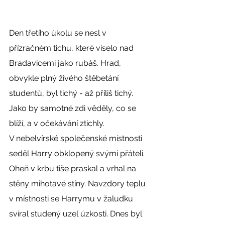
Den třetího úkolu se nesl v 
přízračném tichu, které viselo nad 
Bradavicemi jako rubáš. Hrad, 
obvykle plný živého štěbetání 
studentů, byl tichý - až příliš tichý. 
Jako by samotné zdi věděly, co se 
blíží, a v očekávání ztichly.
V nebelvírské společenské místnosti 
seděl Harry obklopený svými přáteli. 
Oheň v krbu tiše praskal a vrhal na 
stěny mihotavé stíny. Navzdory teplu 
v místnosti se Harrymu v žaludku 
svíral studený uzel úzkosti. Dnes byl 