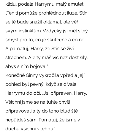
klidu, podala Harrymu malý amulet. 
„Ten ti pomůže prohlédnout iluze. Stín 
se tě bude snažit oklamat, ale věř 
svým instinktům. Vždycky jsi měl silný 
smysl pro to, co je skutečné a co ne. 
A pamatuj, Harry, že Stín se živí 
strachem. Ale ty máš víc než dost síly, 
abys s ním bojoval.“
Konečně Ginny vykročila vpřed a její 
pohled byl pevný, když se dívala 
Harrymu do očí. „Jsi připraven, Harry. 
Všichni jsme se na tuhle chvíli 
připravovali a ty do toho bludiště 
nepůjdeš sám. Pamatuj, že jsme v 
duchu všichni s tebou.“