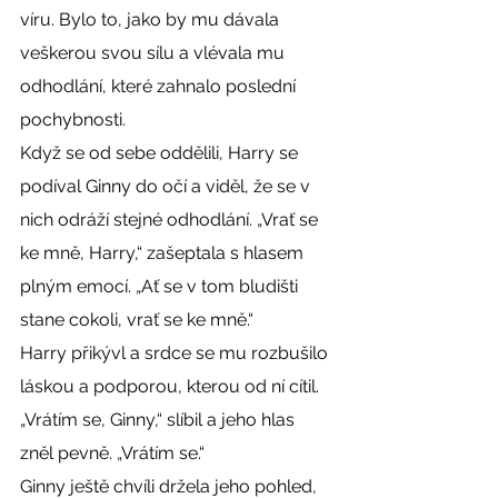
víru. Bylo to, jako by mu dávala 
veškerou svou sílu a vlévala mu 
odhodlání, které zahnalo poslední 
pochybnosti.
Když se od sebe oddělili, Harry se 
podíval Ginny do očí a viděl, že se v 
nich odráží stejné odhodlání. „Vrať se 
ke mně, Harry,“ zašeptala s hlasem 
plným emocí. „Ať se v tom bludišti 
stane cokoli, vrať se ke mně.“
Harry přikývl a srdce se mu rozbušilo 
láskou a podporou, kterou od ní cítil. 
„Vrátím se, Ginny,“ slíbil a jeho hlas 
zněl pevně. „Vrátím se.“
Ginny ještě chvíli držela jeho pohled, 