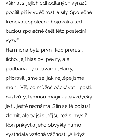
všímal si jejich odhodlaných výrazů, 
pocítil příliv vděčnosti a síly. Společně 
trénovali, společně bojovali a teď 
budou společně čelit této poslední 
výzvě.
Hermiona byla první, kdo přerušil 
ticho, její hlas byl pevný, ale 
podbarvený obavami. „Harry, 
připravili jsme se, jak nejlépe jsme 
mohli. Víš, co můžeš očekávat - pasti, 
nestvůry, temnou magii - ale vždycky 
je tu ještě neznámá. Stín se tě pokusí 
zlomit, ale ty jsi silnější, než si myslí.“
Ron přikývl a jeho obvyklý humor 
vystřídala vzácná vážnost. „A když 