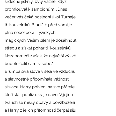
srdečně jiskřily, byly vážné, když 
promlouval k šampionům. „Dnes 
večer vás čeká poslední úkol Turnaje 
tří kouzelníků. Bludiště před vámi je 
plné nebezpečí - fyzických i 
magických. Vaším cílem je dosáhnout 
středu a získat pohár tří kouzelníků. 
Nezapomeňte však, že největší výzvě 
budete čelit sami v sobě.“
Brumbálova slova visela ve vzduchu 
a slavnostně připomínala vážnost 
situace. Harry pohlédl na své přátele, 
kteří stáli poblíž okraje davu. V jejich 
tvářích se mísily obavy a povzbuzení 
a Harry z jejich přítomnosti čerpal sílu. 