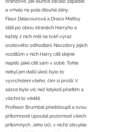
oranžové, jak slunce začalo zapadat 
a vrhalo na pole dlouhé stíny.
Fleur Delacourová a Draco Malfoy 
stáli po obou stranách Harryho a 
každý z nich měl na tváři výraz 
ocelového odhodlání. Navzdory jejich 
rozdílům v nich Harry cítil stejné 
napětí, jaké cítil sám v sobě. Tohle 
nebyl jen další úkol; bylo to 
vyvrcholení všeho, čím si prošli. V 
sázce bylo víc než kdykoli předtím a 
všichni to věděli.
Profesor Brumbál předstoupil a svou 
přítomností upoutal pozornost všech 
přítomných. Jeho oči, v nichž obvykle 