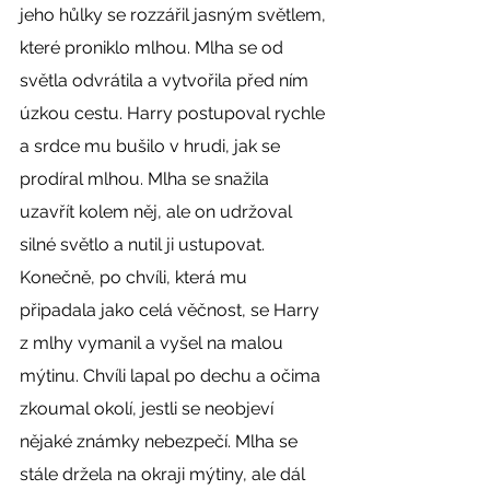
jeho hůlky se rozzářil jasným světlem, 
které proniklo mlhou. Mlha se od 
světla odvrátila a vytvořila před ním 
úzkou cestu. Harry postupoval rychle 
a srdce mu bušilo v hrudi, jak se 
prodíral mlhou. Mlha se snažila 
uzavřít kolem něj, ale on udržoval 
silné světlo a nutil ji ustupovat.
Konečně, po chvíli, která mu 
připadala jako celá věčnost, se Harry 
z mlhy vymanil a vyšel na malou 
mýtinu. Chvíli lapal po dechu a očima 
zkoumal okolí, jestli se neobjeví 
nějaké známky nebezpečí. Mlha se 
stále držela na okraji mýtiny, ale dál 