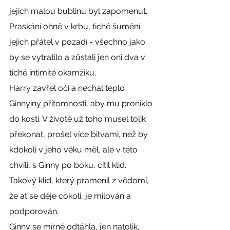
jejich malou bublinu byl zapomenut. 
Praskání ohně v krbu, tiché šumění 
jejich přátel v pozadí - všechno jako 
by se vytratilo a zůstali jen oni dva v 
tiché intimitě okamžiku.
Harry zavřel oči a nechal teplo 
Ginnyiny přítomnosti, aby mu proniklo 
do kostí. V životě už toho musel tolik 
překonat, prošel více bitvami, než by 
kdokoli v jeho věku měl, ale v této 
chvíli, s Ginny po boku, cítil klid. 
Takový klid, který pramenil z vědomí, 
že ať se děje cokoli, je milován a 
podporován.
Ginny se mírně odtáhla, jen natolik, 