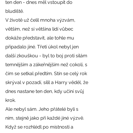
ten den - dnes měl vstoupit do 
bludiště.
V životě už čelil mnoha výzvám, 
větším, než si většina lidí vůbec 
dokáže představit, ale tohle mu 
připadalo jiné. Třetí úkol nebyl jen 
další zkouškou - byl to boj proti silám 
temnějším a zákeřnějším než cokoli, s 
čím se setkal předtím. Stín se celý rok 
skrýval v pozadí, sílil a Harry věděl, že 
dnes nastane ten den, kdy učiní svůj 
krok.
Ale nebyl sám. Jeho přátelé byli s 
ním, stejně jako při každé jiné výzvě. 
Když se rozhlédl po místnosti a 