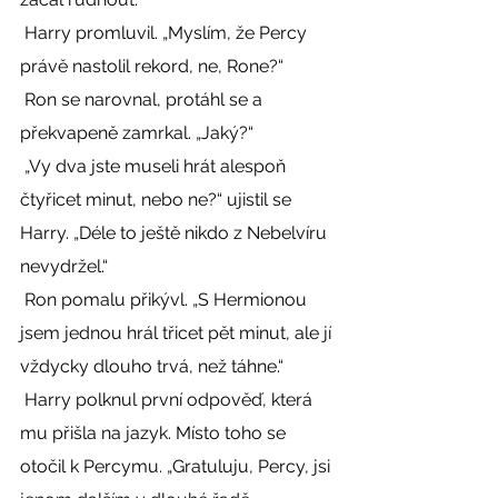
 Harry promluvil. „Myslím, že Percy 
právě nastolil rekord, ne, Rone?“ 
 Ron se narovnal, protáhl se a 
překvapeně zamrkal. „Jaký?“ 
 „Vy dva jste museli hrát alespoň 
čtyřicet minut, nebo ne?“ ujistil se 
Harry. „Déle to ještě nikdo z Nebelvíru 
nevydržel.“ 
 Ron pomalu přikývl. „S Hermionou 
jsem jednou hrál třicet pět minut, ale jí 
vždycky dlouho trvá, než táhne.“ 
 Harry polknul první odpověď, která 
mu přišla na jazyk. Místo toho se 
otočil k Percymu. „Gratuluju, Percy, jsi 