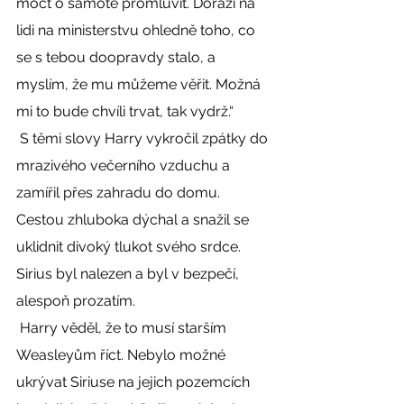
moct o samotě promluvit. Doráží na 
lidi na ministerstvu ohledně toho, co 
se s tebou doopravdy stalo, a 
myslím, že mu můžeme věřit. Možná 
mi to bude chvíli trvat, tak vydrž.“ 
 S těmi slovy Harry vykročil zpátky do 
mrazivého večerního vzduchu a 
zamířil přes zahradu do domu. 
Cestou zhluboka dýchal a snažil se 
uklidnit divoký tlukot svého srdce. 
Sirius byl nalezen a byl v bezpečí, 
alespoň prozatím. 
 Harry věděl, že to musí starším 
Weasleyům říct. Nebylo možné 
ukrývat Siriuse na jejich pozemcích 