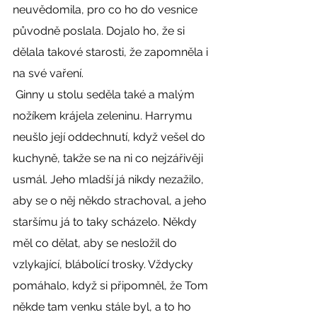
neuvědomila, pro co ho do vesnice 
původně poslala. Dojalo ho, že si 
dělala takové starosti, že zapomněla i 
na své vaření. 
 Ginny u stolu seděla také a malým 
nožíkem krájela zeleninu. Harrymu 
neušlo její oddechnutí, když vešel do 
kuchyně, takže se na ni co nejzářivěji 
usmál. Jeho mladší já nikdy nezažilo, 
aby se o něj někdo strachoval, a jeho 
staršímu já to taky scházelo. Někdy 
měl co dělat, aby se nesložil do 
vzlykající, blábolící trosky. Vždycky 
pomáhalo, když si připomněl, že Tom 
někde tam venku stále byl, a to ho 