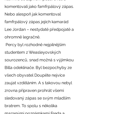
komentovali jako famfrpálový zápas. 
Nebo alespoň jak komentoval 
famfrpálový zápas jejich kamarád 
Lee Jordan – nestydatě předpojatě a 
ohromně legračně. 
 Percy byl rozhodně nejpilnějším 
studentem z Weasleyovských 
sourozenců, snad možná s výjimkou 
Billa odeklínače. Byl bezpochyby ze 
všech obyvatel Doupěte nejvíce 
zaujat vzděláním. A s takovou nebyl 
zrovna připraven prohrát všemi 
sledovaný zápas se svým mladším 
bratrem. To spolu s několika 
mazanými poznámkami Freda a 