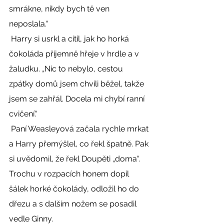
smrákne, nikdy bych tě ven 
neposlala.“ 
 Harry si usrkl a cítil, jak ho horká 
čokoláda příjemně hřeje v hrdle a v 
žaludku. „Nic to nebylo, cestou 
zpátky domů jsem chvíli běžel, takže 
jsem se zahřál. Docela mi chybí ranní 
cvičení.“ 
 Paní Weasleyová začala rychle mrkat 
a Harry přemýšlel, co řekl špatně. Pak 
si uvědomil, že řekl Doupěti „doma“. 
Trochu v rozpacích honem dopil 
šálek horké čokolády, odložil ho do 
dřezu a s dalším nožem se posadil 
vedle Ginny. 