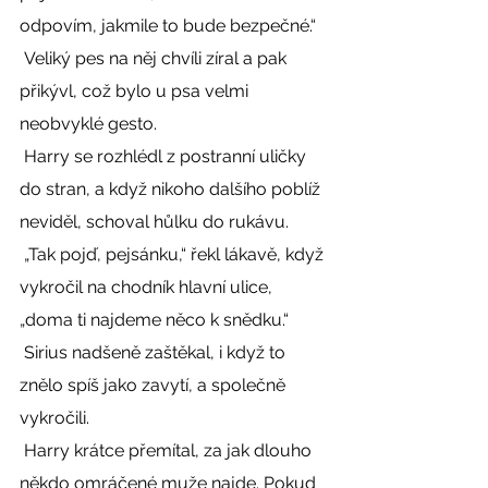
odpovím, jakmile to bude bezpečné.“ 
 Veliký pes na něj chvíli zíral a pak 
přikývl, což bylo u psa velmi 
neobvyklé gesto. 
 Harry se rozhlédl z postranní uličky 
do stran, a když nikoho dalšího poblíž 
neviděl, schoval hůlku do rukávu. 
 „Tak pojď, pejsánku,“ řekl lákavě, když 
vykročil na chodník hlavní ulice, 
„doma ti najdeme něco k snědku.“ 
 Sirius nadšeně zaštěkal, i když to 
znělo spíš jako zavytí, a společně 
vykročili. 
 Harry krátce přemítal, za jak dlouho 
někdo omráčené muže najde. Pokud 