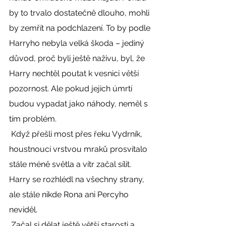
by to trvalo dostatečně dlouho, mohli 
by zemřít na podchlazení. To by podle 
Harryho nebyla velká škoda – jediný 
důvod, proč byli ještě naživu, byl, že 
Harry nechtěl poutat k vesnici větší 
pozornost. Ale pokud jejich úmrtí 
budou vypadat jako náhody, neměl s 
tím problém. 
 Když přešli most přes řeku Vydrník, 
houstnoucí vrstvou mraků prosvítalo 
stále méně světla a vítr začal sílit. 
Harry se rozhlédl na všechny strany, 
ale stále nikde Rona ani Percyho 
neviděl. 
 Začal si dělat ještě větší starosti a 