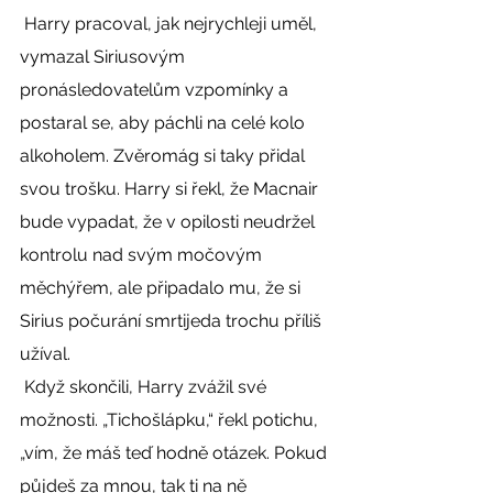
 Harry pracoval, jak nejrychleji uměl, 
vymazal Siriusovým 
pronásledovatelům vzpomínky a 
postaral se, aby páchli na celé kolo 
alkoholem. Zvěromág si taky přidal 
svou trošku. Harry si řekl, že Macnair 
bude vypadat, že v opilosti neudržel 
kontrolu nad svým močovým 
měchýřem, ale připadalo mu, že si 
Sirius počurání smrtijeda trochu příliš 
užíval. 
 Když skončili, Harry zvážil své 
možnosti. „Tichošlápku,“ řekl potichu, 
„vím, že máš teď hodně otázek. Pokud 
půjdeš za mnou, tak ti na ně 