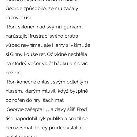
George způsobilo, že mu začaly 
růžovět uši. 
 Ron, skloněn nad svými figurkami, 
narůstající frustraci svého bratra 
vůbec nevnímal, ale Harry si všiml, že 
si Ginny kouše ret. Očividně nechtěla 
na štědrý večer vidět hádku o nic víc 
než on. 
 Ron konečně ohlásil svým odlehlým 
hlasem, kterým mluvil, když byl plně 
ponořen do hry, šach mat. 
 George zašeptal: „… a davy šílí!“ Fred 
tiše napodobil ryk publika a snažil se 
nerozesmát. Percy prudce vstal a 
začal rudnout. 