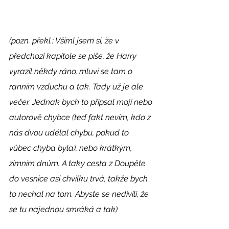
(pozn. překl.: Všiml jsem si, že v 
předchozí kapitole se píše, že Harry 
vyrazil někdy ráno, mluví se tam o 
ranním vzduchu a tak. Tady už je ale 
večer. Jednak bych to připsal mojí nebo 
autorově chybce (teď fakt nevím, kdo z 
nás dvou udělal chybu, pokud to 
vůbec chyba byla), nebo krátkým, 
zimním dnům. A taky cesta z Doupěte 
do vesnice asi chvilku trvá, takže bych 
to nechal na tom. Abyste se nedivili, že 
se tu najednou smráká a tak) 