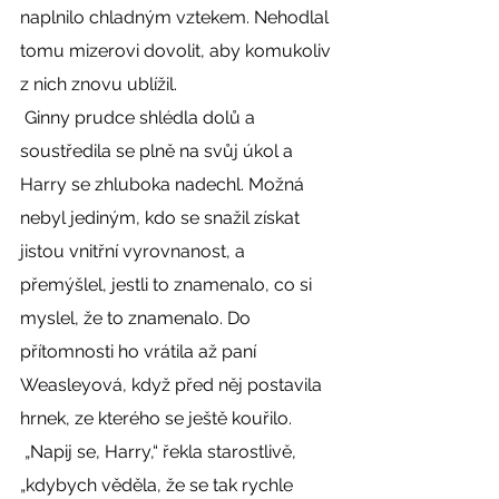
naplnilo chladným vztekem. Nehodlal 
tomu mizerovi dovolit, aby komukoliv 
z nich znovu ublížil. 
 Ginny prudce shlédla dolů a 
soustředila se plně na svůj úkol a 
Harry se zhluboka nadechl. Možná 
nebyl jediným, kdo se snažil získat 
jistou vnitřní vyrovnanost, a 
přemýšlel, jestli to znamenalo, co si 
myslel, že to znamenalo. Do 
přítomnosti ho vrátila až paní 
Weasleyová, když před něj postavila 
hrnek, ze kterého se ještě kouřilo. 
 „Napij se, Harry,“ řekla starostlivě, 
„kdybych věděla, že se tak rychle 