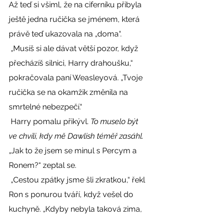
Až teď si všiml, že na ciferníku přibyla 
ještě jedna ručička se jménem, která 
právě teď ukazovala na „doma“. 
 „Musíš si ale dávat větší pozor, když 
přecházíš silnici, Harry drahoušku,“ 
pokračovala paní Weasleyová. „Tvoje 
ručička se na okamžik změnila na 
smrtelné nebezpečí.“ 
 Harry pomalu přikývl. 
To muselo být 
ve chvíli, kdy mě Dawlish téměř zasáhl. 
„Jak to že jsem se minul s Percym a 
Ronem?“ zeptal se. 
 „Cestou zpátky jsme šli zkratkou,“ řekl 
Ron s ponurou tváří, když vešel do 
kuchyně. „Kdyby nebyla taková zima, 