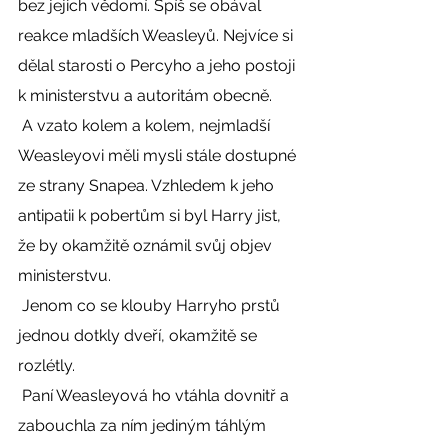
bez jejich vědomí. Spíš se obával 
reakce mladších Weasleyů. Nejvíce si 
dělal starosti o Percyho a jeho postoji 
k ministerstvu a autoritám obecně. 
 A vzato kolem a kolem, nejmladší 
Weasleyovi měli mysli stále dostupné 
ze strany Snapea. Vzhledem k jeho 
antipatii k pobertům si byl Harry jist, 
že by okamžitě oznámil svůj objev 
ministerstvu. 
 Jenom co se klouby Harryho prstů 
jednou dotkly dveří, okamžitě se 
rozlétly. 
 Paní Weasleyová ho vtáhla dovnitř a 
zabouchla za ním jediným táhlým 