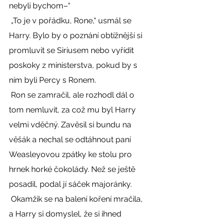
nebyli bychom–“ 
 „To je v pořádku, Rone,“ usmál se 
Harry. Bylo by o poznání obtížnější si 
promluvit se Siriusem nebo vyřídit 
poskoky z ministerstva, pokud by s 
ním byli Percy s Ronem. 
 Ron se zamračil, ale rozhodl dál o 
tom nemluvit, za což mu byl Harry 
velmi vděčný. Zavěsil si bundu na 
věšák a nechal se odtáhnout paní 
Weasleyovou zpátky ke stolu pro 
hrnek horké čokolády. Než se ještě 
posadil, podal jí sáček majoránky. 
 Okamžik se na balení koření mračila, 
a Harry si domyslel, že si ihned 