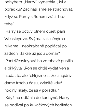
pohybem. „Harry!“ vydechla. „Jsi v 
pořádku? Začínali jsme se strachovat, 
když se Percy s Ronem vrátili bez 
tebe.“ 
 Harry se octil v plném objetí paní 
Weasleyové. Svýma zaklíněnýma 
rukama ji neohrabaně poplácal po 
zádech. „Takže už jsou doma?“ 
 Paní Weasleyová ho zdráhavě pustila 
a přikývla. „Ron se chtěl vydat ven a 
hledat tě, ale řekli jsme si, že ti nejdřív 
dáme trochu času, zvláště když 
hodiny říkaly, že jsi v pořádku.“ 
 Když ho odtáhla do kuchyně, Harry 
se podíval po kukačkových hodinách. 