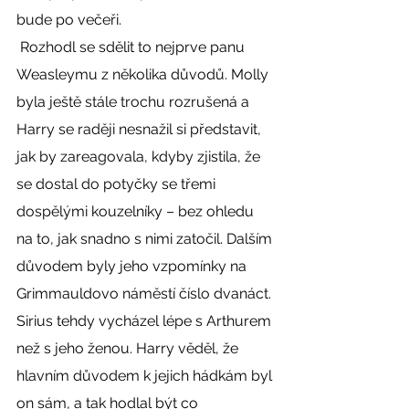
bude po večeři. 
 Rozhodl se sdělit to nejprve panu 
Weasleymu z několika důvodů. Molly 
byla ještě stále trochu rozrušená a 
Harry se raději nesnažil si představit, 
jak by zareagovala, kdyby zjistila, že 
se dostal do potyčky se třemi 
dospělými kouzelníky – bez ohledu 
na to, jak snadno s nimi zatočil. Dalším 
důvodem byly jeho vzpomínky na 
Grimmauldovo náměstí číslo dvanáct. 
Sirius tehdy vycházel lépe s Arthurem 
než s jeho ženou. Harry věděl, že 
hlavním důvodem k jejich hádkám byl 
on sám, a tak hodlal být co 