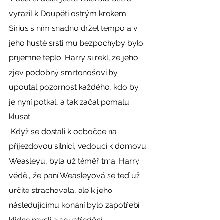
vyrazil k Doupěti ostrým krokem. 
Sirius s ním snadno držel tempo a v 
jeho husté srsti mu bezpochyby bylo 
příjemné teplo. Harry si řekl, že jeho 
zjev podobný smrtonošovi by 
upoutal pozornost každého, kdo by 
je nyní potkal, a tak začal pomalu 
klusat. 
 Když se dostali k odbočce na 
příjezdovou silnici, vedoucí k domovu 
Weasleyů, byla už téměř tma. Harry 
věděl, že paní Weasleyová se teď už 
určitě strachovala, ale k jeho 
následujícímu konání bylo zapotřebí 
klidné mysli a soustředění. 