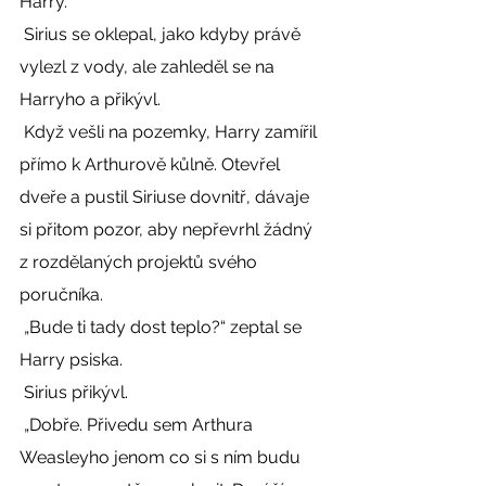
Harry. 
 Sirius se oklepal, jako kdyby právě 
vylezl z vody, ale zahleděl se na 
Harryho a přikývl. 
 Když vešli na pozemky, Harry zamířil 
přímo k Arthurově kůlně. Otevřel 
dveře a pustil Siriuse dovnitř, dávaje 
si přitom pozor, aby nepřevrhl žádný 
z rozdělaných projektů svého 
poručníka. 
 „Bude ti tady dost teplo?“ zeptal se 
Harry psiska. 
 Sirius přikývl. 
 „Dobře. Přivedu sem Arthura 
Weasleyho jenom co si s ním budu 