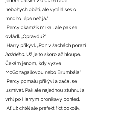
jenom dalším v dlouhé řadě 
nebohých obětí, ale vytáhl ses o 
mnoho lépe než já.“ 
 Percy okamžik mrkal, ale pak se 
ovládl. „Opravdu?“ 
 Harry přikývl. „Ron v šachách porazí 
každého
. Už je to skoro až hloupé. 
Čekám jenom, kdy vyzve 
McGonagallovou nebo Brumbála.“ 
 Percy pomalu přikývl a začal se 
usmívat. Pak ale najednou ztuhnul a 
vrhl po Harrym pronikavý pohled. 
 Ať už chtěl ale prefekt říct cokoliv, 
přerušila ho paní Weasleyová, když 
zavolala, že večeře je hotová. 