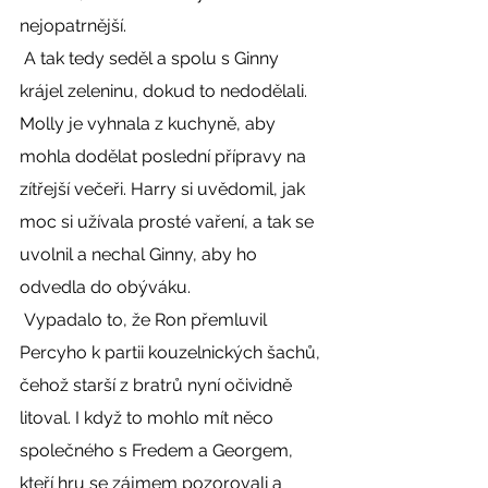
nejopatrnější. 
 A tak tedy seděl a spolu s Ginny 
krájel zeleninu, dokud to nedodělali. 
Molly je vyhnala z kuchyně, aby 
mohla dodělat poslední přípravy na 
zítřejší večeři. Harry si uvědomil, jak 
moc si užívala prosté vaření, a tak se 
uvolnil a nechal Ginny, aby ho 
odvedla do obýváku. 
 Vypadalo to, že Ron přemluvil 
Percyho k partii kouzelnických šachů, 
čehož starší z bratrů nyní očividně 
litoval. I když to mohlo mít něco 
společného s Fredem a Georgem, 
kteří hru se zájmem pozorovali a 