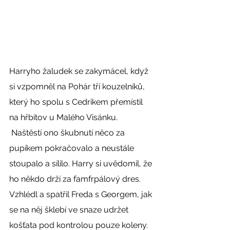
Harryho žaludek se zakymácel, když 
si vzpomněl na Pohár tří kouzelníků, 
který ho spolu s Cedrikem přemístil 
na hřbitov u Malého Visánku. 
 Naštěstí ono škubnutí něco za 
pupíkem pokračovalo a neustále 
stoupalo a sílilo. Harry si uvědomil, že 
ho někdo drží za famfrpálový dres. 
Vzhlédl a spatřil Freda s Georgem, jak 
se na něj šklebí ve snaze udržet 
košťata pod kontrolou pouze koleny. 