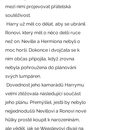
mezi nimi projevovat přátelská 
soutěživost. 
 Harry už měl co dělat, aby se ubránil 
Ronovi, který měl o něco delší ruce 
než on. Neville a Hermiona nebyli o 
moc horší. Dokonce i dvojčata se k 
nim občas připojila, když zrovna 
nebyla pohroužena do plánování 
svých lumpáren. 
 Dovednost jeho kamarádů Harrymu 
velmi ztěžovala následující součást 
jeho plánu. Přemýšlel, jestli by nebylo 
nejjednodušší Nevillovi a Ronovi nové 
hůlky prostě koupit k narozeninám, 
ale věděl, jak se Weasleyovi dívají na 