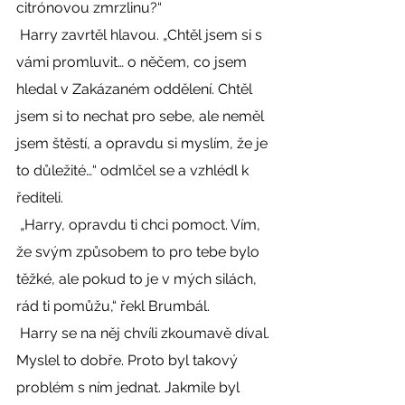
citrónovou zmrzlinu?“ 
 Harry zavrtěl hlavou. „Chtěl jsem si s 
vámi promluvit… o něčem, co jsem 
hledal v Zakázaném oddělení. Chtěl 
jsem si to nechat pro sebe, ale neměl 
jsem štěstí, a opravdu si myslím, že je 
to důležité…“ odmlčel se a vzhlédl k 
řediteli. 
 „Harry, opravdu ti chci pomoct. Vím, 
že svým způsobem to pro tebe bylo 
těžké, ale pokud to je v mých silách, 
rád ti pomůžu,“ řekl Brumbál. 
 Harry se na něj chvíli zkoumavě díval. 
Myslel to dobře. Proto byl takový 
problém s ním jednat. Jakmile byl 