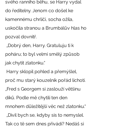
svého ranního běhu, se Harry vydal 
do ředitelny. Jenom co došel ke 
kamennému chrliči, socha ožila, 
uskočila stranou a Brumbálův hlas ho 
pozval dovnitř. 
 „Dobrý den, Harry. Gratuluju ti k 
poháru; to byl velmi smělý způsob 
jak chytit zlatonku.“ 
 Harry sklopil pohled a přemýšlel, 
proč mu starý kouzelník pořád lichotí. 
„Fred s Georgem si zaslouží většinu 
díků. Podle mě chytili ten den 
mnohem důležitější věc než zlatonku.“ 
 „Divil bych se, kdyby sis to nemyslel. 
Tak co tě sem dnes přivádí? Nedáš si 