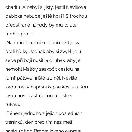
charitu. A nebyl si jistý, jestli Nevillova 
babička nebude ještě horší. S trochou 
předstírané náhody by mu to ale 
mohlo projít… 
 Na ranní cvičení si sebou vždycky 
brali hůlky. Jednak aby si zvykli je u 
sebe při boji nosit, a druhak, aby je 
nemohl Malfoy zaskočit cestou na 
famfrpálové hřiště a z něj. Neville 
svou měl v náprsní kapse košile a Ron 
svou nosil zastrčenou u lokte v 
rukávu. 
 Během jednoho z jejich posledních 
tréninků, den před tím než měli 
nastoupit do Bradavického expresu 