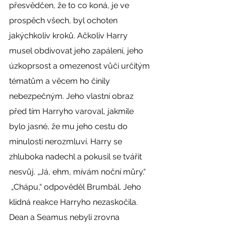
přesvědčen, že to co koná, je ve 
prospěch všech, byl ochoten 
jakýchkoliv kroků. Ačkoliv Harry 
musel obdivovat jeho zapálení, jeho 
úzkoprsost a omezenost vůči určitým 
tématům a věcem ho činily 
nebezpečným. Jeho vlastní obraz 
před tím Harryho varoval, jakmile 
bylo jasné, že mu jeho cestu do 
minulosti nerozmluví. Harry se 
zhluboka nadechl a pokusil se tvářit 
nesvůj. „Já, ehm, mívám noční můry.“ 
 „Chápu,“ odpověděl Brumbál. Jeho 
klidná reakce Harryho nezaskočila. 
Dean a Seamus nebyli zrovna 