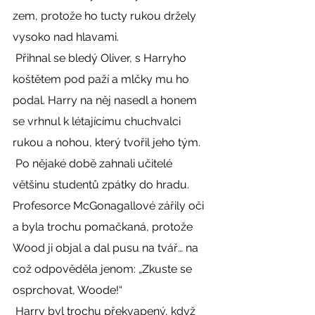
zem, protože ho tucty rukou držely 
vysoko nad hlavami. 
 Přihnal se bledý Oliver, s Harryho 
koštětem pod paží a mlčky mu ho 
podal. Harry na něj nasedl a honem 
se vrhnul k létajícímu chuchvalci 
rukou a nohou, který tvořil jeho tým. 
 Po nějaké době zahnali učitelé 
většinu studentů zpátky do hradu. 
Profesorce McGonagallové zářily oči 
a byla trochu pomačkaná, protože 
Wood ji objal a dal pusu na tvář… na 
což odpověděla jenom: „Zkuste se 
osprchovat, Woode!“ 
 Harry byl trochu překvapený, když 