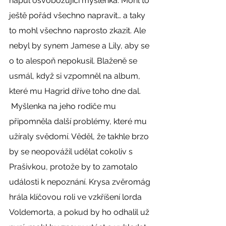
napůl osvobozující myšlenka. Mohl to 
ještě pořád všechno napravit… a taky 
to mohl všechno naprosto zkazit. Ale 
nebyl by synem Jamese a Lily, aby se 
o to alespoň nepokusil. Blaženě se 
usmál, když si vzpomněl na album, 
které mu Hagrid dříve toho dne dal. 
 Myšlenka na jeho rodiče mu 
připomněla další problémy, které mu 
užíraly svědomí. Věděl, že takhle brzo 
by se neopovážil udělat cokoliv s 
Prašivkou, protože by to zamotalo 
události k nepoznání. Krysa zvěromág 
hrála klíčovou roli ve vzkříšení lorda 
Voldemorta, a pokud by ho odhalil už 