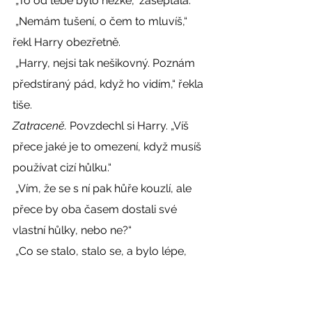
 „To od tebe bylo hezké,“ zašeptala. 
 „Nemám tušení, o čem to mluvíš,“ 
řekl Harry obezřetně. 
 „Harry, nejsi tak nešikovný. Poznám 
předstíraný pád, když ho vidím,“ řekla 
tiše. 
Zatraceně. 
Povzdechl si Harry. „Víš 
přece jaké je to omezení, když musíš 
používat cizí hůlku.“ 
 „Vím, že se s ní pak hůře kouzlí, ale 
přece by oba časem dostali své 
vlastní hůlky, nebo ne?“ 
 „Co se stalo, stalo se, a bylo lépe, 
když se to stalo dříve nežli pozdě,“ 
citoval Harry, aby získal čas. *) 