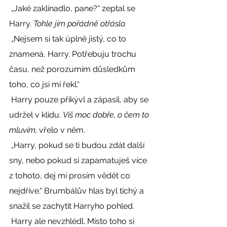
 „Jaké zaklínadlo, pane?“ zeptal se 
Harry. 
Tohle jím pořádně otřáslo. 
 „Nejsem si tak úplně jistý, co to 
znamená, Harry. Potřebuju trochu 
času, než porozumím důsledkům 
toho, co jsi mi řekl.“ 
 Harry pouze přikývl a zápasil, aby se 
udržel v klidu. 
Víš moc dobře, o čem to 
mluvím, 
vřelo v něm. 
 „Harry, pokud se ti budou zdát další 
sny, nebo pokud si zapamatuješ více 
z tohoto, dej mi prosím vědět co 
nejdříve.“ Brumbálův hlas byl tichý a 
snažil se zachytit Harryho pohled. 
 Harry ale nevzhlédl. Místo toho si 