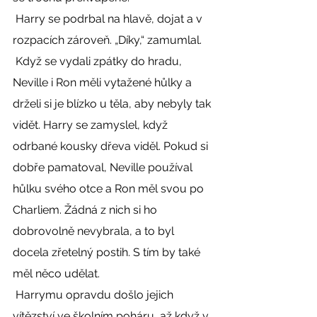
 Harry se podrbal na hlavě, dojat a v 
rozpacích zároveň. „Díky,“ zamumlal. 
 Když se vydali zpátky do hradu, 
Neville i Ron měli vytažené hůlky a 
drželi si je blízko u těla, aby nebyly tak 
vidět. Harry se zamyslel, když 
odrbané kousky dřeva viděl. Pokud si 
dobře pamatoval, Neville používal 
hůlku svého otce a Ron měl svou po 
Charliem. Žádná z nich si ho 
dobrovolně nevybrala, a to byl 
docela zřetelný postih. S tím by také 
měl něco udělat. 
 Harrymu opravdu došlo jejich 
vítězství ve školním poháru, až když v 