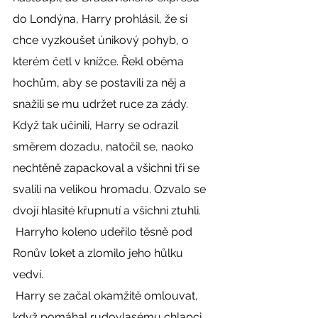
do Londýna, Harry prohlásil, že si 
chce vyzkoušet únikový pohyb, o 
kterém četl v knížce. Řekl oběma 
hochům, aby se postavili za něj a 
snažili se mu udržet ruce za zády. 
Když tak učinili, Harry se odrazil 
směrem dozadu, natočil se, naoko 
nechtěně zapackoval a všichni tři se 
svalili na velikou hromadu. Ozvalo se 
dvojí hlasité křupnutí a všichni ztuhli. 
 Harryho koleno udeřilo těsně pod 
Ronův loket a zlomilo jeho hůlku 
vedví. 
 Harry se začal okamžitě omlouvat, 
když pomáhal rudovlasému chlapci 