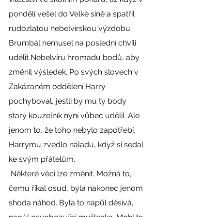
pondělí vešel do Velké síně a spatřil 
rudozlatou nebelvírskou výzdobu. 
Brumbál nemusel na poslední chvíli 
udělit Nebelvíru hromadu bodů, aby 
změnil výsledek. Po svých slovech v 
Zakázaném oddělení Harry 
pochyboval, jestli by mu ty body 
starý kouzelník nyní vůbec udělil. Ale 
jenom to, že toho nebylo zapotřebí, 
Harrymu zvedlo náladu, když si sedal 
ke svým přátelům. 
 Některé věci lze změnit. Možná to, 
čemu říkal osud, byla nakonec jenom 
shoda náhod. Byla to napůl děsivá, 