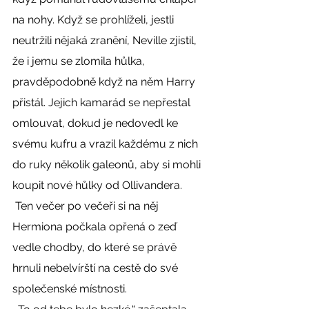
na nohy. Když se prohlíželi, jestli 
neutržili nějaká zranění, Neville zjistil, 
že i jemu se zlomila hůlka, 
pravděpodobně když na něm Harry 
přistál. Jejich kamarád se nepřestal 
omlouvat, dokud je nedovedl ke 
svému kufru a vrazil každému z nich 
do ruky několik galeonů, aby si mohli 
koupit nové hůlky od Ollivandera. 
 Ten večer po večeři si na něj 
Hermiona počkala opřená o zeď 
vedle chodby, do které se právě 
hrnuli nebelvírští na cestě do své 
společenské místnosti. 