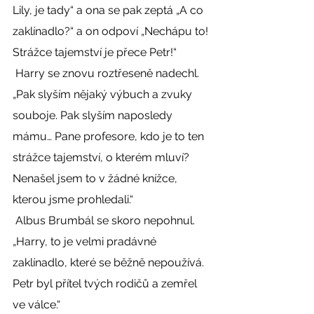
Lily, je tady“ a ona se pak zeptá „A co 
zaklínadlo?“ a on odpoví „Nechápu to! 
Strážce tajemství je přece Petr!“ 
 Harry se znovu roztřeseně nadechl. 
„Pak slyším nějaký výbuch a zvuky 
souboje. Pak slyším naposledy 
mámu… Pane profesore, kdo je to ten 
strážce tajemství, o kterém mluví? 
Nenašel jsem to v žádné knížce, 
kterou jsme prohledali.“ 
 Albus Brumbál se skoro nepohnul. 
„Harry, to je velmi pradávné 
zaklínadlo, které se běžně nepoužívá. 
Petr byl přítel tvých rodičů a zemřel 
ve válce.“ 