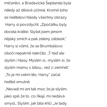
mlčenliví, a Bradavická Šeptanda byla 
někdy až děsivě účinná. Kromě toho 
se ředitelovi hlásily všechny obrazy. 
 Harry si povzdychl. „Zpočátku byly 
docela krátké. Slyšel jsem jenom 
nějaký smích a pak zelený záblesk,“ 
Harry si všiml, že se Brumbálovo 
obočí nepatrně nakrčilo. „T-teď ale 
slyším i hlasy. Myslím si… myslím si, že 
slyším mámu s tátou… než z-zemřeli.“ 
 „To je mi velmi líto, Harry,“ začal 
ředitel smutně. 
 „Nevadí mi ani tak moc že je slyším, 
jako spíš že to, co říkají, mi nedává 
smysl… Slyším, jak táta křičí „Je tady, 