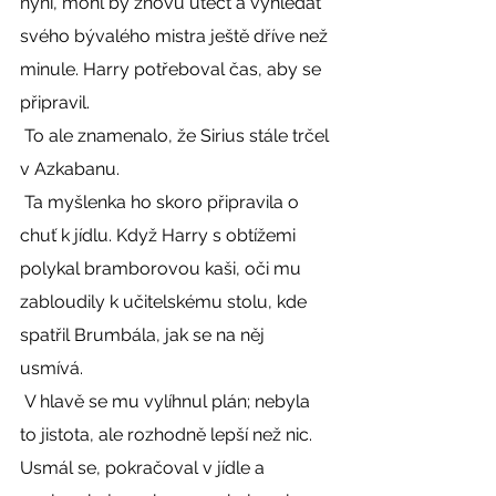
nyní, mohl by znovu utéct a vyhledat 
svého bývalého mistra ještě dříve než 
minule. Harry potřeboval čas, aby se 
připravil. 
 To ale znamenalo, že Sirius stále trčel 
v Azkabanu. 
 Ta myšlenka ho skoro připravila o 
chuť k jídlu. Když Harry s obtížemi 
polykal bramborovou kaši, oči mu 
zabloudily k učitelskému stolu, kde 
spatřil Brumbála, jak se na něj 
usmívá. 
 V hlavě se mu vylíhnul plán; nebyla 
to jistota, ale rozhodně lepší než nic. 
Usmál se, pokračoval v jídle a 