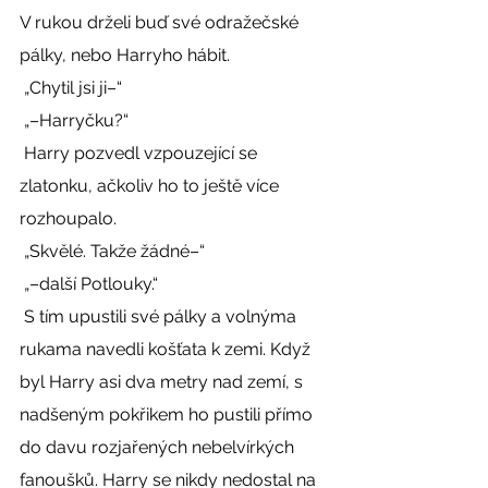
V rukou drželi buď své odražečské 
pálky, nebo Harryho hábit. 
 „Chytil jsi ji–“ 
 „–Harryčku?“ 
 Harry pozvedl vzpouzející se 
zlatonku, ačkoliv ho to ještě více 
rozhoupalo. 
 „Skvělé. Takže žádné–“ 
 „–další Potlouky.“ 
 S tím upustili své pálky a volnýma 
rukama navedli košťata k zemi. Když 
byl Harry asi dva metry nad zemí, s 
nadšeným pokřikem ho pustili přímo 
do davu rozjařených nebelvírkých 
fanoušků. Harry se nikdy nedostal na 