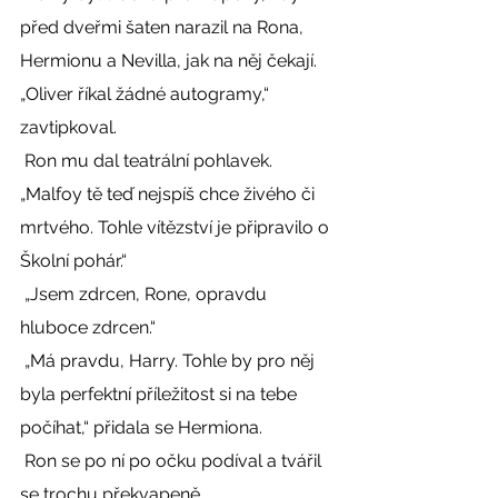
před dveřmi šaten narazil na Rona, 
Hermionu a Nevilla, jak na něj čekají. 
„Oliver říkal žádné autogramy,“ 
zavtipkoval. 
 Ron mu dal teatrální pohlavek. 
„Malfoy tě teď nejspíš chce živého či 
mrtvého. Tohle vítězství je připravilo o 
Školní pohár.“ 
 „Jsem zdrcen, Rone, opravdu 
hluboce zdrcen.“ 
 „Má pravdu, Harry. Tohle by pro něj 
byla perfektní příležitost si na tebe 
počíhat,“ přidala se Hermiona. 
 Ron se po ní po očku podíval a tvářil 
se trochu překvapeně. 