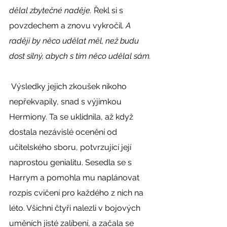
dělal zbytečné naděje. 
Řekl si s 
povzdechem a znovu vykročil. 
A 
raději by něco udělat měl, než budu 
dost silný, abych s tím něco udělal sám. 
 Výsledky jejich zkoušek nikoho 
nepřekvapily, snad s výjimkou 
Hermiony. Ta se uklidnila, až když 
dostala nezávislé ocenění od 
učitelského sboru, potvrzující její 
naprostou genialitu. Sesedla se s 
Harrym a pomohla mu naplánovat 
rozpis cvičení pro každého z nich na 
léto. Všichni čtyři nalezli v bojových 
uměních jisté zalíbení, a začala se 